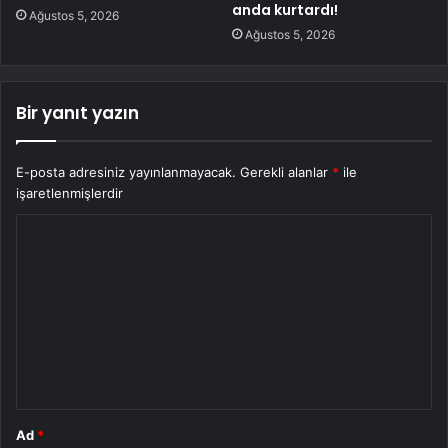
anda kurtardı!
Ağustos 5, 2026
Ağustos 5, 2026
Bir yanıt yazın
E-posta adresiniz yayınlanmayacak.
Gerekli alanlar
*
ile
işaretlenmişlerdir
Y
o
r
u
m
*
Ad
*