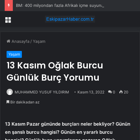
BM: 400 milyondan fazla Afrikalı içme suyuna erişemiyor
Menü
Anasayfa
/
Yaşam
Yaşam
13 Kasım Oğlak Burcu
Günlük Burç Yorumu
MUHAMMED YUSUF YILDIRIM
Kasım 13, 2022
0
20
Bir dakikadan az
13 Kasım Pazar gününde burçları neler bekliyor? Günün
en şanslı burcu hangisi? Günün en yararlı burcu