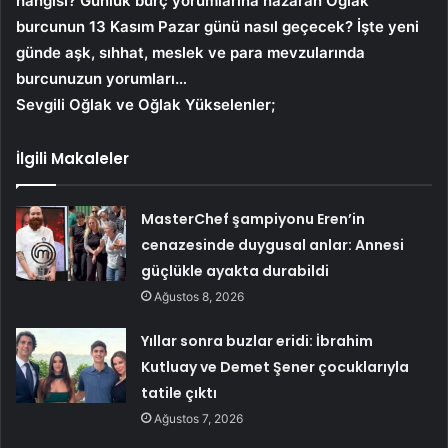
hangisi? Günlük burç yorumlarına nazaran Oğlak
burcunun 13 Kasım Pazar günü nasıl geçecek? İşte yeni
günde aşk, sıhhat, meslek ve para mevzularında
burcunuzun yorumları…
Sevgili Oğlak ve Oğlak Yükselenler;
İlgili Makaleler
MasterChef şampiyonu Eren’in
cenazesinde duygusal anlar: Annesi
güçlükle ayakta durabildi
Ağustos 8, 2026
Yıllar sonra buzlar eridi: İbrahim
Kutluay ve Demet Şener çocuklarıyla
tatile çıktı
Ağustos 7, 2026