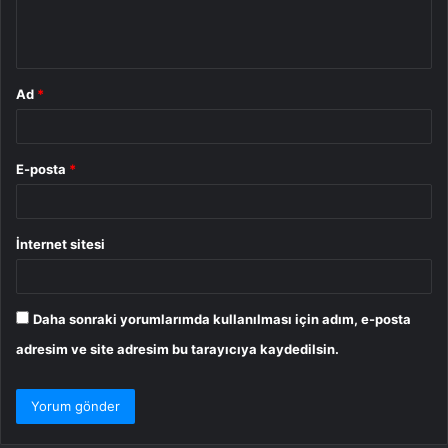
m
*
Ad
*
E-posta
*
İnternet sitesi
Daha sonraki yorumlarımda kullanılması için adım, e-posta
adresim ve site adresim bu tarayıcıya kaydedilsin.