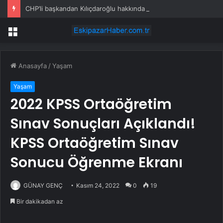
CHP’li başkandan Kılıçdaroğlu hakkında kesin ihraç talebi
Menü
Anasayfa
/
Yaşam
Yaşam
2022 KPSS Ortaöğretim
Sınav Sonuçları Açıklandı!
KPSS Ortaöğretim Sınav
Sonucu Öğrenme Ekranı
GÜNAY GENÇ
Kasım 24, 2022
0
19
Bir dakikadan az