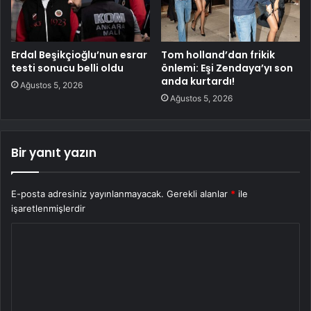
Erdal Beşikçioğlu’nun esrar
Tom holland’dan frikik
testi sonucu belli oldu
önlemi: Eşi Zendaya’yı son
anda kurtardı!
Ağustos 5, 2026
Ağustos 5, 2026
Bir yanıt yazın
E-posta adresiniz yayınlanmayacak.
Gerekli alanlar
*
ile
işaretlenmişlerdir
Y
o
r
u