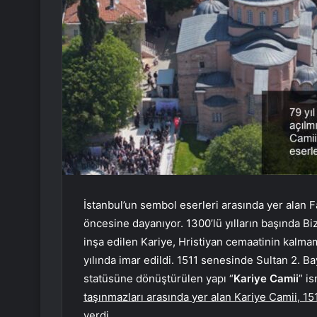
İstanbul’un sembol eserleri arasında yer alan F
öncesine dayanıyor. 1300’lü yılların başında B
inşa edilen Kariye, Hristiyan cemaatinin kalmam
yılında imar edildi. 1511 senesinde Sultan 2. B
statüsüne dönüştürülen yapı “
Kariye Camii
” is
taşınmazları arasında yer alan Kariye Camii, 1
verdi.