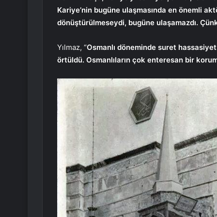
Kariye’nin bugüne ulaşmasında en önemli aktö
dönüştürülmeseydi, bugüne ulaşamazdı. Çünkü 
Yılmaz, “
Osmanlı döneminde suret hassasiyetin
örtüldü. Osmanlıların çok enteresan bir korum