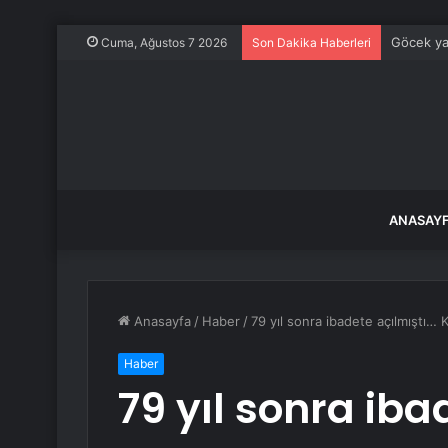
Göcek ya
Cuma, Ağustos 7 2026
Son Dakika Haberleri
ANASAY
Anasayfa
/
Haber
/
79 yıl sonra ibadete açılmıştı… 
Haber
79 yıl sonra iba