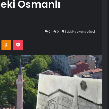
deki Osmanlı
0
0
1 dakika okuma süresi
VKontakte
Odnoklassniki
Pocket