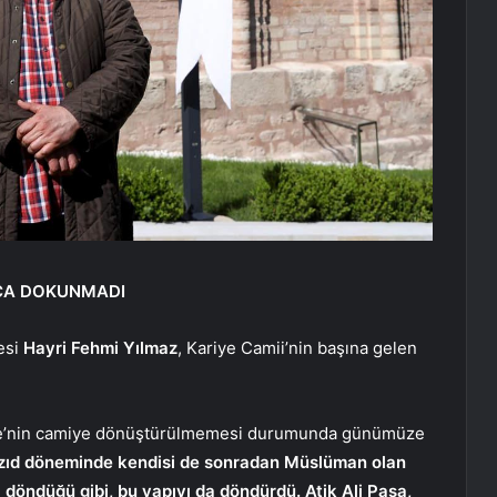
RCA DOKUNMADI
esi
Hayri Fehmi Yılmaz
, Kariye Camii’nin başına gelen
ye’nin camiye dönüştürülmemesi durumunda günümüze
yazıd döneminde kendisi de sonradan Müslüman olan
a döndüğü gibi, bu yapıyı da döndürdü. Atik Ali Paşa,