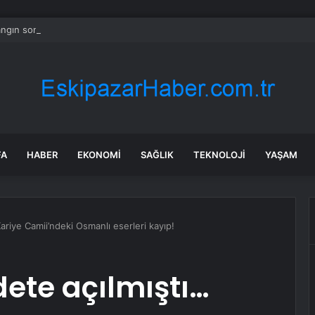
ngın son dakika: Göcek yangın olayı nedir? Göcek’te yangın mı çıktı, so
FA
HABER
EKONOMI
SAĞLIK
TEKNOLOJI
YAŞAM
Kariye Camii’ndeki Osmanlı eserleri kayıp!
dete açılmıştı…