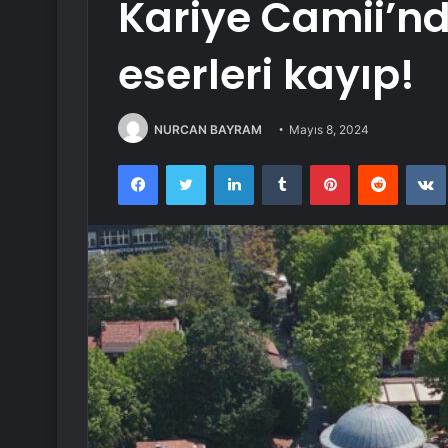
Kariye Camii’n
eserleri kayıp!
NURCAN BAYRAM
Mayıs 8, 2024
Facebook
Twitter
LinkedIn
Tumblr
Pinterest
Reddit