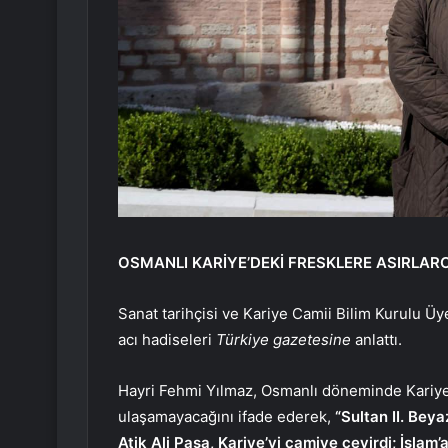
OSMANLI KARİYE’DEKİ FRESKLERE ASIRLA
Sanat tarihçisi ve Kariye Camii Bilim Kurulu Üy
acı hadiseleri
Türkiye gazetesine
anlattı.
Hayri Fehmi Yılmaz, Osmanlı döneminde Kari
ulaşamayacağını ifade ederek,
“Sultan II. Be
Atik Ali Paşa, Kariye’yi camiye çevirdi; İslam’