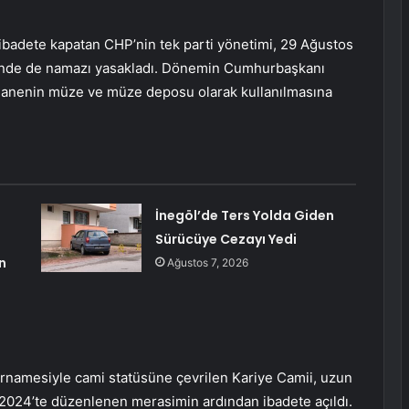
i ibadete kapatan CHP’nin tek parti yönetimi, 29 Ağustos
ii’nde de namazı yasakladı. Dönemin Cumhurbaşkanı
ethanenin müze ve müze deposu olarak kullanılmasına
İnegöl’de Ters Yolda Giden
Sürücüye Cezayı Yedi
n
Ağustos 7, 2026
rnamesiyle cami statüsüne çevrilen Kariye Camii, uzun
2024’te düzenlenen merasimin ardından ibadete açıldı.