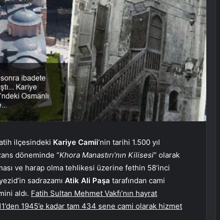
atih ilçesindeki
Kariye Camii
’nin tarihi 1.500 yıl
izans döneminde “
Khora Manastırı’nın Kilisesi
” olarak
ası ve harap olma tehlikesi üzerine fethin 58’inci
ayezid’in sadrazamı
Atik Ali Paşa
tarafından cami
mini aldı.
Fatih Sultan Mehmet Vakfı’nın hayrat
511’den 1945’e kadar tam 434 sene cami olarak hizmet