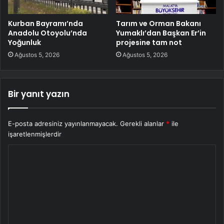
Kurban Bayramı’nda
Tarım ve Orman Bakanı
Anadolu Otoyolu’nda
Yumaklı’dan Başkan Er’in
Yoğunluk
projesine tam not
Ağustos 5, 2026
Ağustos 5, 2026
Bir yanıt yazın
E-posta adresiniz yayınlanmayacak.
Gerekli alanlar
*
ile
işaretlenmişlerdir
Y
o
r
u
m