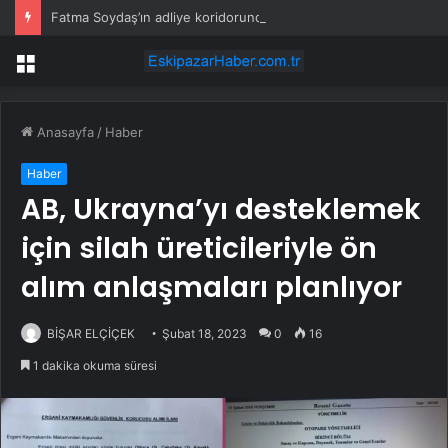
Fatma Soydaş’ın adliye koridorundaki doğal hali viral oldu
Menü
Anasayfa
/
Haber
Haber
AB, Ukrayna’yı desteklemek
için silah üreticileriyle ön
alım anlaşmaları planlıyor
BİŞAR ELÇİÇEK
Şubat 18, 2023
0
16
1 dakika okuma süresi