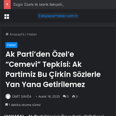
Özgür Özel’e ilk tebrik Bahçeli’den: Keşke ayrılık olmasaydı
Menü
Anasayfa
/
Haber
Haber
Ak Parti’den Özel’e
“Cemevi” Tepkisi: Ak
Partimiz Bu Çirkin Sözlerle
Yan Yana Getirilemez
ÜMİT SAVĞA
Aralık 16, 2025
0
0
1 dakika okuma süresi