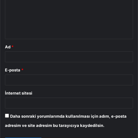
r
u
m
*
Ad
*
E-posta
*
İnternet sitesi
Daha sonraki yorumlarımda kullanılması için adım, e-posta
adresim ve site adresim bu tarayıcıya kaydedilsin.