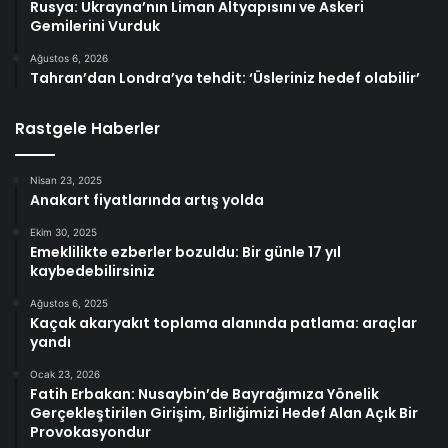
Rusya: Ukrayna’nın Liman Altyapısını ve Askeri
Gemilerini Vurduk
Ağustos 6, 2026
Tahran’dan Londra’ya tehdit: ‘Üsleriniz hedef olabilir’
Rastgele Haberler
Nisan 23, 2025
Anakart fiyatlarında artış yolda
Ekim 30, 2025
Emeklilikte ezberler bozuldu: Bir günle 17 yıl
kaybedebilirsiniz
Ağustos 6, 2025
Kaçak akaryakıt toplama alanında patlama: araçlar
yandı
Ocak 23, 2026
Fatih Erbakan: Nusaybin’de Bayrağımıza Yönelik
Gerçekleştirilen Girişim, Birliğimizi Hedef Alan Açık Bir
Provokasyondur