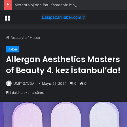
Meteoroloji’den Batı Karadeniz İçin Kuvvetli Yağış Uyarısı: Zonguldak ve Düzce’de Sağanak Bekleniyor
Menü
Anasayfa
/
Haber
Haber
Allergan Aesthetics Masters
of Beauty 4. kez İstanbul’da!
ÜMİT SAVĞA
Mayıs 25, 2024
0
0
1 dakika okuma süresi