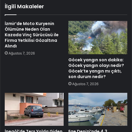
İlgili Makaleler
İzmir’de Moto Kuryenin
Ölümüne Neden Olan
Kazada Vinç Sürücüsü ile
Firma Yetkilisi Gözaltına
Alındı
Ağustos 7, 2026
Göcek yangın son dakika:
Göcek yangın olayı nedir?
Göcek’te yangın mı çıktı,
son durum nedir?
Ağustos 7, 2026
İnegöl’de Ters Yolda Giden
Ege Denizi’nde 4.3