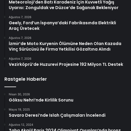
Meteoroloji’den Batı Karadeniz İçin Kuvvetli Yağış
Uyarısı: Zonguldak ve Düzce’de Sağanak Bekleniyor
Ağustos 7, 2026
Geely, Ford’un İspanya’daki Fabrikasında Elektrikli
Araç Üretecek
Ağustos 7, 2026
İzmir’de Moto Kuryenin Ölümüne Neden Olan Kazada
Vinç Sürücüsü ile Firma Yetkilisi Gözaltına Alındı
Ağustos 7, 2026
Vezirköprü’de Huzurevi Projesine 192 Milyon TL Destek
Rastgele Haberler
Nisan 30, 2026
Göksu Nehri’nde Kirlilik Sorunu
Mayıs 19, 2025
Savaro Deresi’nde Islah Çalışmaları İncelendi
Ağustos 12, 2024
Taha Akgül Paris 2024 Olimpiyat Oyunları’nda bronz