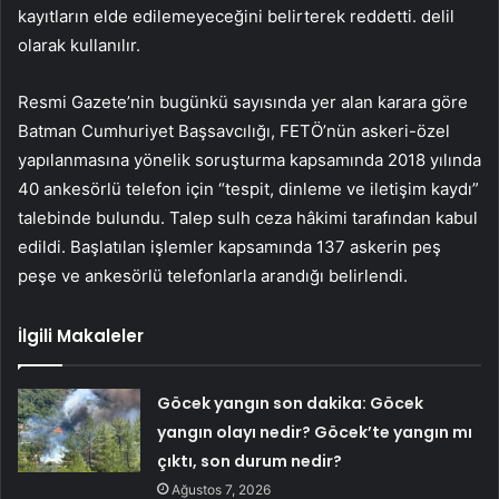
kayıtların elde edilemeyeceğini belirterek reddetti. delil
olarak kullanılır.
Resmi Gazete’nin bugünkü sayısında yer alan karara göre
Batman Cumhuriyet Başsavcılığı, FETÖ’nün askeri-özel
yapılanmasına yönelik soruşturma kapsamında 2018 yılında
40 ankesörlü telefon için “tespit, dinleme ve iletişim kaydı”
talebinde bulundu. Talep sulh ceza hâkimi tarafından kabul
edildi. Başlatılan işlemler kapsamında 137 askerin peş
peşe ve ankesörlü telefonlarla arandığı belirlendi.
İlgili Makaleler
Göcek yangın son dakika: Göcek
yangın olayı nedir? Göcek’te yangın mı
çıktı, son durum nedir?
Ağustos 7, 2026