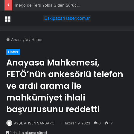
İnegöl’de Ters Yolda Giden Sürücüye Cezayı Yedi
Menü
Anasayfa
/
Haber
Haber
Anayasa Mahkemesi,
FETÖ’nün ankesörlü telefon
ve ardıl arama ile
mahkûmiyet ihlali
başvurusunu reddetti
AYŞE AHSEN SANSARCI
Haziran 9, 2023
0
17
1 dakika okuma süresi