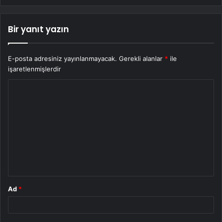
Bir yanıt yazın
E-posta adresiniz yayınlanmayacak.
Gerekli alanlar
*
ile
işaretlenmişlerdir
Y
o
r
u
m
*
Ad
*