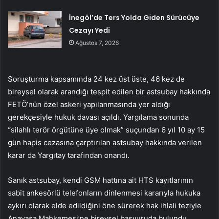
İnegöl’de Ters Yolda Giden Sürücüye
Cezayı Yedi
Ağustos 7, 2026
Soruşturma kapsamında 24 kez üst üste, 46 kez de
bireysel olarak arandığı tespit edilen bir astsubay hakkında
FETÖ’nün özel askeri yapılanmasında yer aldığı
gerekçesiyle hukuk davası açıldı. Yargılama sonunda
“silahlı terör örgütüne üye olmak” suçundan 6 yıl 10 ay 15
gün hapis cezasına çarptırılan astsubay hakkında verilen
karar da Yargıtay tarafından onandı.
Sanık astsubay, kendi GSM hattına ait HTS kayıtlarının
sabit ankesörlü telefonların dinlenmesi kararıyla hukuka
aykırı olarak elde edildiğini öne sürerek hak ihlali teziyle
Anayasa Mahkemesi’ne bireysel başvuruda bulundu.