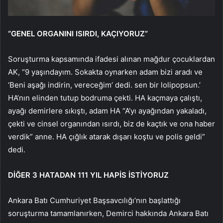
“GENEL ORGANINI ISIRDI, KAÇIYORUZ”
Soruşturma kapsamında ifadesi alınan mağdur çocuklardan
AK, “9 yaşındayım. Sokakta oynarken adam bizi aradı ve
‘Beni aşağı indirin, vereceğim’ dedi. sen bir lolipopsun.’
HA’nın elinden tutup bodruma çekti. HA kaçmaya çalıştı,
ayağı demirlere sıkıştı, adam HA “A’yı ayağından yakaladı,
çekti ve cinsel organından ısırdı, biz de kaçtık ve ona haber
verdik” anne. HA çığlık atarak dışarı koştu ve polis geldi”
dedi.
DİĞER 3 HATADAN 111 YIL HAPİS İSTİYORUZ
Ankara Batı Cumhuriyet Başsavcılığı’nın başlattığı
soruşturma tamamlanırken, Demirci hakkında Ankara Batı