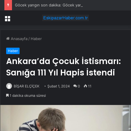
Göcek yangın son dakika: Göcek yangın olayı nedir? Göcek’te yangın mı çıktı, son durum nedir?
Menü
Anasayfa
/
Haber
Haber
Ankara’da Çocuk İstismarı:
Sanığa 111 Yıl Hapis İstendi
BİŞAR ELÇİÇEK
Şubat 1, 2024
0
11
1 dakika okuma süresi