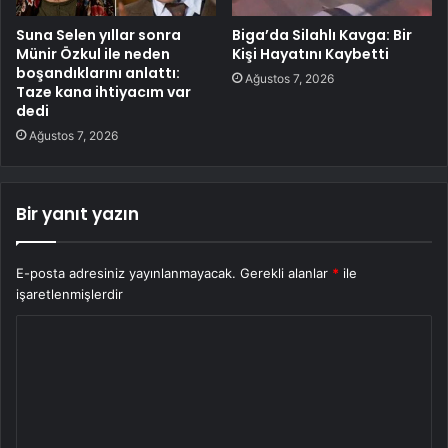
Suna Selen yıllar sonra
Biga’da Silahlı Kavga: Bir
Münir Özkul ile neden
Kişi Hayatını Kaybetti
boşandıklarını anlattı:
Ağustos 7, 2026
Taze kana ihtiyacım var
dedi
Ağustos 7, 2026
Bir yanıt yazın
E-posta adresiniz yayınlanmayacak.
Gerekli alanlar
*
ile
işaretlenmişlerdir
Y
o
r
u