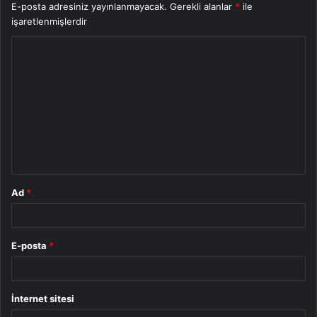
E-posta adresiniz yayınlanmayacak.
Gerekli alanlar
*
ile
işaretlenmişlerdir
Y
o
r
u
m
*
Ad
*
E-posta
*
İnternet sitesi