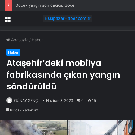
Göcek yangın son dakika: Göcek yangın olayı nedir? Göcek’te yangın mı çıktı, son durum nedir?
Menü
Anasayfa
/
Haber
Haber
Ataşehir’deki mobilya
fabrikasında çıkan yangın
söndürüldü
GÜNAY GENÇ
Haziran 8, 2023
0
15
Bir dakikadan az