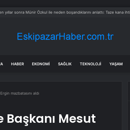
ilahlı Kavga: Bir Kişi Hayatını Kaybetti
FA
HABER
EKONOMI
SAĞLIK
TEKNOLOJI
YAŞAM
Ergin mazbatasını aldı
e Başkanı Mesut