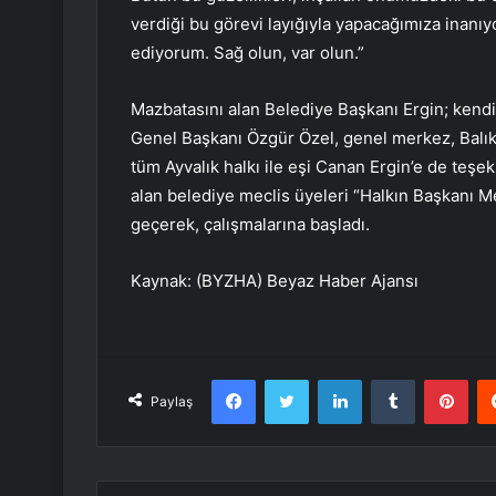
verdiği bu görevi layığıyla yapacağımıza inanıy
ediyorum. Sağ olun, var olun.”
Mazbatasını alan Belediye Başkanı Ergin; ken
Genel Başkanı Özgür Özel, genel merkez, Balıkesi
tüm Ayvalık halkı ile eşi Canan Ergin’e de teş
alan belediye meclis üyeleri “Halkın Başkanı Me
geçerek, çalışmalarına başladı.
Kaynak: (BYZHA) Beyaz Haber Ajansı
Facebook
Twitter
LinkedIn
Tumblr
Pint
Paylaş