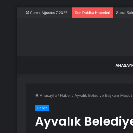
Biga’da S
Cuma, Ağustos 7 2026
Son Dakika Haberleri
ANASAY
Anasayfa
/
Haber
/
Ayvalık Belediye Başkanı Mesut 
Haber
Ayvalık Belediy