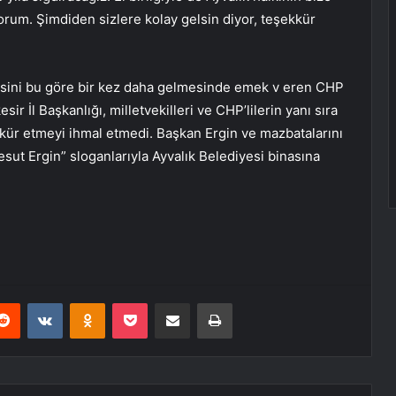
orum. Şimdiden sizlere kolay gelsin diyor, teşekkür
disini bu göre bir kez daha gelmesinde emek v eren CHP
r İl Başkanlığı, milletvekilleri ve CHP’lilerin yanı sıra
ekkür etmeyi ihmal etmedi. Başkan Ergin ve mazbatalarını
sut Ergin” sloganlarıyla Ayvalık Belediyesi binasına
erest
Reddit
VKontakte
Odnoklassniki
Pocket
E-Posta ile paylaş
Yazdır