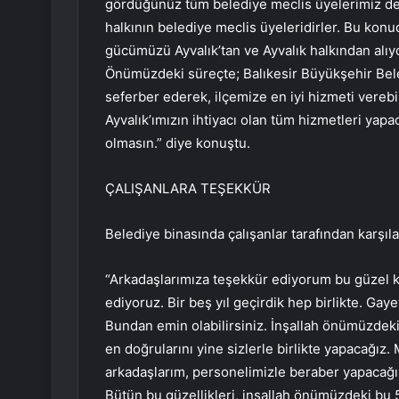
gördüğünüz tüm belediye meclis üyelerimiz de A
halkının belediye meclis üyeleridirler. Bu kon
gücümüzü Ayvalık’tan ve Ayvalık halkından alı
Önümüzdeki süreçte; Balıkesir Büyükşehir Bele
seferber ederek, ilçemize en iyi hizmeti vereb
Ayvalık’ımızın ihtiyacı olan tüm hizmetleri yap
olmasın.” diye konuştu.
ÇALIŞANLARA TEŞEKKÜR
Belediye binasında çalışanlar tarafından karşı
“Arkadaşlarımıza teşekkür ediyorum bu güzel k
ediyoruz. Bir beş yıl geçirdik hep birlikte. Gay
Bundan emin olabilirsiniz. İnşallah önümüzdeki
en doğrularını yine sizlerle birlikte yapacağız. 
arkadaşlarım, personelimizle beraber yapacağı
Bütün bu güzellikleri, inşallah önümüzdeki bu 5 y