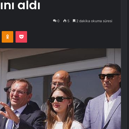
nı aldı
0
5
2 dakika okuma süresi
VKontakte
Odnoklassniki
Pocket