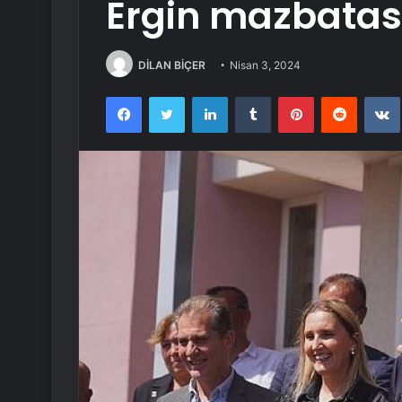
Ergin mazbatası
DİLAN BİÇER
Nisan 3, 2024
Facebook
Twitter
LinkedIn
Tumblr
Pinterest
Reddit