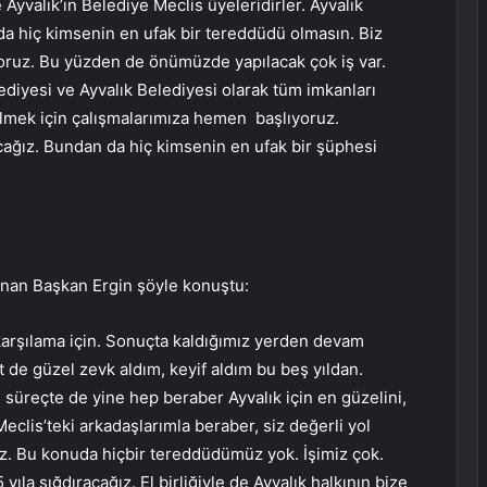
yvalık’ın Belediye Meclis üyeleridirler. Ayvalık
uda hiç kimsenin en ufak bir tereddüdü olmasın. Biz
yoruz. Bu yüzden de önümüzde yapılacak çok iş var.
diyesi ve Ayvalık Belediyesi olarak tüm imkanları
ilmek için çalışmalarımıza hemen başlıyoruz.
acağız. Bundan da hiç kimsenin en ufak bir şüphesi
lanan Başkan Ergin şöyle konuştu:
arşılama için. Sonuçta kaldığımız yerden devam
et de güzel zevk aldım, keyif aldım bu beş yıldan.
 süreçte de yine hep beraber Ayvalık için en güzelini,
Meclis’teki arkadaşlarımla beraber, siz değerli yol
z. Bu konuda hiçbir tereddüdümüz yok. İşimiz çok.
ıla sığdıracağız. El birliğiyle de Ayvalık halkının bize