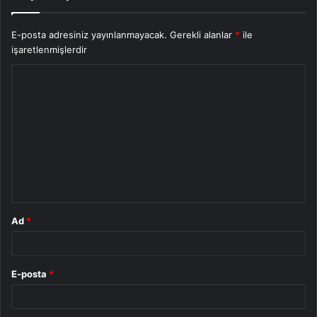
E-posta adresiniz yayınlanmayacak.
Gerekli alanlar
*
ile
işaretlenmişlerdir
Y
o
r
u
m
*
Ad
*
E-posta
*