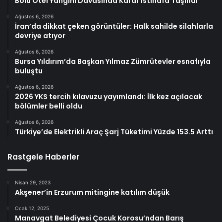
Bolu Otel Yangını Davasında Karar İstinafa Taşındı
Ağustos 6, 2026
İran’da dikkat çeken görüntüler: Halk sahilde silahlarla
devriye atıyor
Ağustos 6, 2026
Bursa Yıldırım’da Başkan Yılmaz Zümrütevler esnafıyla
buluştu
Ağustos 6, 2026
2026 YKS tercih kılavuzu yayımlandı: İlk kez açılacak
bölümler belli oldu
Ağustos 6, 2026
Türkiye’de Elektrikli Araç Şarj Tüketimi Yüzde 153.5 Arttı
Rastgele Haberler
Nisan 29, 2023
Akşener’in Erzurum mitingine katılım düşük
Ocak 12, 2025
Manavgat Belediyesi Çocuk Korosu’ndan Barış