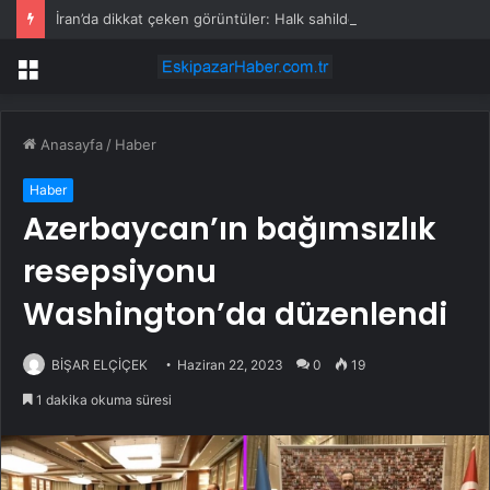
İran’da dikkat çeken görüntüler: Halk sahilde silahlarla devriye atıyor
Menü
Anasayfa
/
Haber
Haber
Azerbaycan’ın bağımsızlık
resepsiyonu
Washington’da düzenlendi
BİŞAR ELÇİÇEK
Haziran 22, 2023
0
19
1 dakika okuma süresi