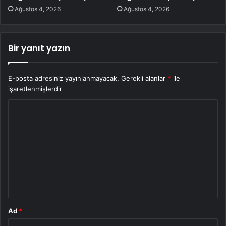
Ağustos 4, 2026
Ağustos 4, 2026
Bir yanıt yazın
E-posta adresiniz yayınlanmayacak.
Gerekli alanlar
*
ile
işaretlenmişlerdir
Y
o
r
u
m
*
Ad
*