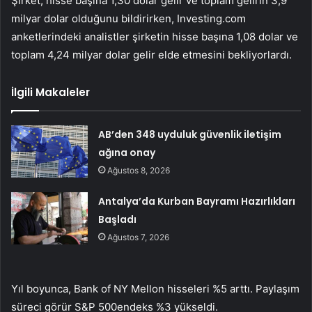
Şirket, hisse başına 1,30 dolar gelir ve toplam gelirin 3,9
milyar dolar olduğunu bildirirken, Investing.com
anketlerindeki analistler şirketin hisse başına 1,08 dolar ve
toplam 4,24 milyar dolar gelir elde etmesini bekliyorlardı.
İlgili Makaleler
AB’den 348 uyduluk güvenlik iletişim
ağına onay
Ağustos 8, 2026
Antalya’da Kurban Bayramı Hazırlıkları
Başladı
Ağustos 7, 2026
Yıl boyunca, Bank of NY Mellon hisseleri %5 arttı. Paylaşım
süreci görür
S&P 500
endeks %3 yükseldi.