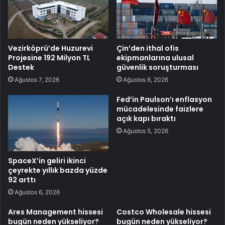
Vezirköprü’de Huzurevi
Çin’den ithal ofis
Projesine 192 Milyon TL
ekipmanlarına ulusal
Destek
güvenlik soruşturması
Ağustos 7, 2026
Ağustos 6, 2026
Fed’in Paulson’ı enflasyon
mücadelesinde faizlere
açık kapı bıraktı
Ağustos 5, 2026
SpaceX’in geliri ikinci
çeyrekte yıllık bazda yüzde
92 arttı
Ağustos 6, 2026
Ares Management hissesi
Costco Wholesale hissesi
bugün neden yükseliyor?
bugün neden yükseliyor?