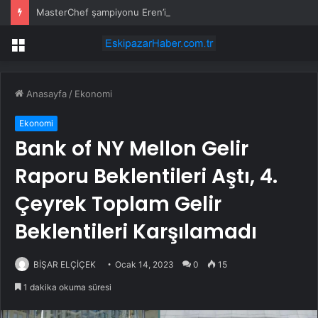
MasterChef şampiyonu Eren’in cenazesinde duygusal anlar: Annesi güçlükle ayakta durabildi
Menü
Anasayfa
/
Ekonomi
Ekonomi
Bank of NY Mellon Gelir
Raporu Beklentileri Aştı, 4.
Çeyrek Toplam Gelir
Beklentileri Karşılamadı
BİŞAR ELÇİÇEK
Ocak 14, 2023
0
15
1 dakika okuma süresi