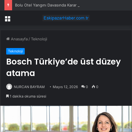
Bolu Otel Yangını Davasında Karar İstinafa Taşındı
Menü
Anasayfa
/
Teknoloji
Teknoloji
Bosch Türkiye’de üst düzey
atama
NURCAN BAYRAM
Mayıs 12, 2026
0
0
1 dakika okuma süresi