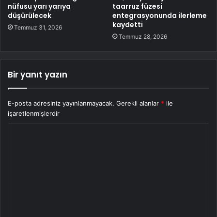
nüfusu yarı yarıya
taarruz füzesi
düşürülecek
entegrasyonunda ilerleme
kaydetti
Temmuz 31, 2026
Temmuz 28, 2026
Bir yanıt yazın
E-posta adresiniz yayınlanmayacak.
Gerekli alanlar
*
ile
işaretlenmişlerdir
Y
o
r
u
m
*