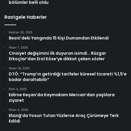
bölümler belli oldu
Rastgele Haberler
Haziran 30, 2025
Besni’deki Yangında 15 Kişi Dumandan Etkilendi
Nisan 7, 2026
Cinsiyet değişimini ilk duyuran isimdi… Rüzgar
Erkoçlar’dan Erol Köse’ye dikkat çeken sözler
Nisan 16, 2025
DTÖ: “Trump’ın getirdiği tarifeler küresel ticareti %1,5’e
kadar daraltabilir”
Ekim 4, 2025
Edirne Keşan’da Kaymakam Mercan’dan yaşlılara
ziyaret
Nisan 4, 2026
Elazığ’da Yosun Tutan Yüzlerce Araç Çürümeye Terk
Edildi