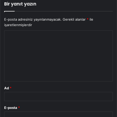
Bir yanıt yazın
E-posta adresiniz yayınlanmayacak.
Gerekli alanlar
*
ile
işaretlenmişlerdir
Y
o
r
u
m
*
Ad
*
E-posta
*