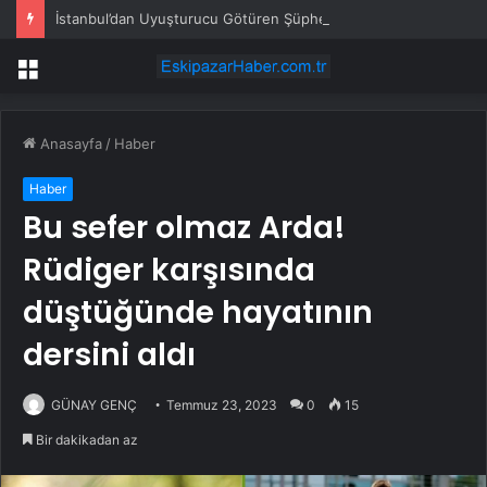
İstanbul’dan Uyuşturucu Götüren Şüpheli Yakalandı
Menü
Anasayfa
/
Haber
Haber
Bu sefer olmaz Arda!
Rüdiger karşısında
düştüğünde hayatının
dersini aldı
GÜNAY GENÇ
Temmuz 23, 2023
0
15
Bir dakikadan az