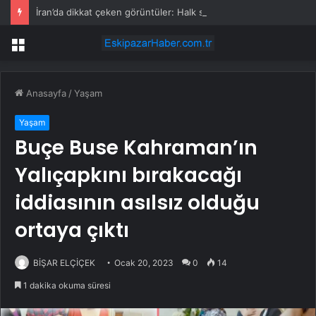
İran’da dikkat çeken görüntüler: Halk sahilde silahlarla devriye atıyor
Menü
Anasayfa
/
Yaşam
Yaşam
Buçe Buse Kahraman’ın
Yalıçapkını bırakacağı
iddiasının asılsız olduğu
ortaya çıktı
BİŞAR ELÇİÇEK
Ocak 20, 2023
0
14
1 dakika okuma süresi