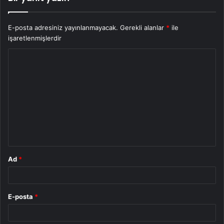
E-posta adresiniz yayınlanmayacak.
Gerekli alanlar
*
ile
işaretlenmişlerdir
Y
o
r
u
m
*
Ad
*
E-posta
*