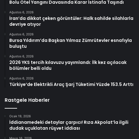
Bolu Otel Yangını Davasında Karar İstinafa Taşındı
Ağustos 6, 2026
İran’da dikkat çeken görüntüler: Halk sahilde silahlarla
devriye atıyor
Ağustos 6, 2026
Bursa Yıldırım’da Başkan Yılmaz Zümrütevler esnafıyla
buluştu
Ağustos 6, 2026
2026 YKS tercih kılavuzu yayımlandı: İlk kez açılacak
bölümler belli oldu
Ağustos 6, 2026
Türkiye’de Elektrikli Araç Şarj Tüketimi Yüzde 153.5 Arttı
Rastgele Haberler
Ocak 19, 2026
İddianamedeki detaylar çarpıcı! Rıza Akpolat’la ilgili
dudak uçuklatan rüşvet iddiası
Mayıs 16, 2026