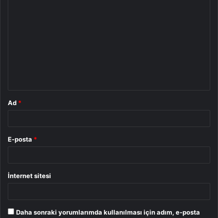
Y
o
r
u
m
*
Ad
*
E-posta
*
İnternet sitesi
Daha sonraki yorumlarımda kullanılması için adım, e-posta