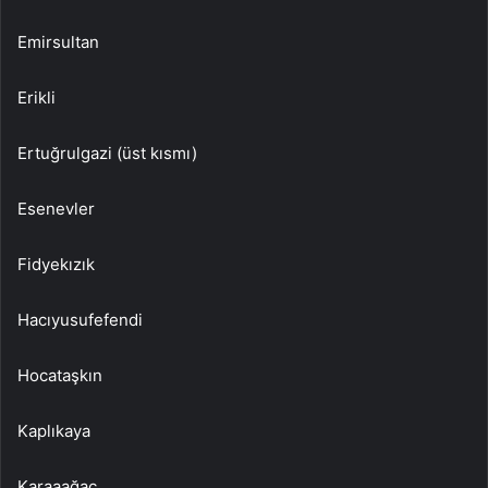
Emirsultan
Erikli
Ertuğrulgazi (üst kısmı)
Esenevler
Fidyekızık
Hacıyusufefendi
Hocataşkın
Kaplıkaya
Karaaağaç