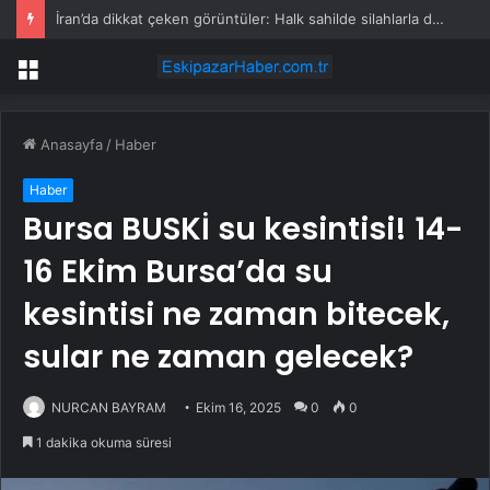
İran’da dikkat çeken görüntüler: Halk sahilde silahlarla devriye atıyor
Menü
Anasayfa
/
Haber
Haber
Bursa BUSKİ su kesintisi! 14-
16 Ekim Bursa’da su
kesintisi ne zaman bitecek,
sular ne zaman gelecek?
NURCAN BAYRAM
Ekim 16, 2025
0
0
1 dakika okuma süresi