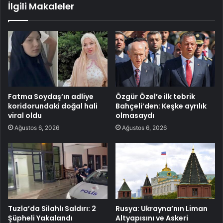
İlgili Makaleler
Fatma Soydaş’ın adliye
Özgür Özel’e ilk tebrik
koridorundaki doğal hali
Bahçeli’den: Keşke ayrılık
viral oldu
olmasaydı
Ağustos 6, 2026
Ağustos 6, 2026
Tuzla’da Silahlı Saldırı: 2
Rusya: Ukrayna’nın Liman
Şüpheli Yakalandı
Altyapısını ve Askeri