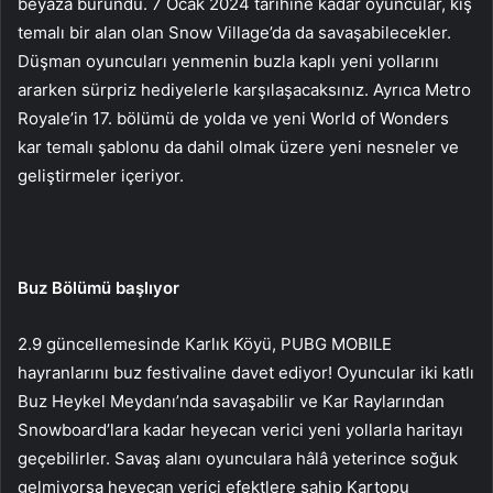
beyaza büründü. 7 Ocak 2024 tarihine kadar oyuncular, kış
temalı bir alan olan Snow Village’da da savaşabilecekler.
Düşman oyuncuları yenmenin buzla kaplı yeni yollarını
ararken sürpriz hediyelerle karşılaşacaksınız. Ayrıca Metro
Royale’in 17. bölümü de yolda ve yeni World of Wonders
kar temalı şablonu da dahil olmak üzere yeni nesneler ve
geliştirmeler içeriyor.
Buz Bölümü başlıyor
2.9 güncellemesinde Karlık Köyü, PUBG MOBILE
hayranlarını buz festivaline davet ediyor! Oyuncular iki katlı
Buz Heykel Meydanı’nda savaşabilir ve Kar Raylarından
Snowboard’lara kadar heyecan verici yeni yollarla haritayı
geçebilirler. Savaş alanı oyunculara hâlâ yeterince soğuk
gelmiyorsa heyecan verici efektlere sahip Kartopu