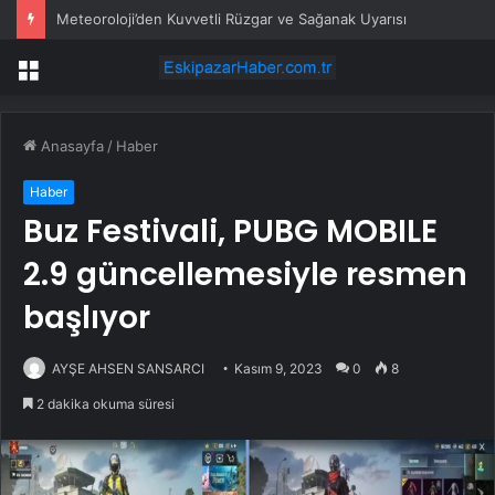
Meteoroloji’den Kuvvetli Rüzgar ve Sağanak Uyarısı
Menü
Anasayfa
/
Haber
Haber
Buz Festivali, PUBG MOBILE
2.9 güncellemesiyle resmen
başlıyor
AYŞE AHSEN SANSARCI
Kasım 9, 2023
0
8
2 dakika okuma süresi