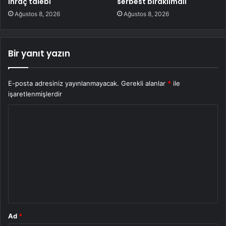
ihraç talebi
serbest bırakılmalı
Ağustos 8, 2026
Ağustos 8, 2026
Bir yanıt yazın
E-posta adresiniz yayınlanmayacak.
Gerekli alanlar
*
ile
işaretlenmişlerdir
Y
o
r
u
m
*
Ad
*