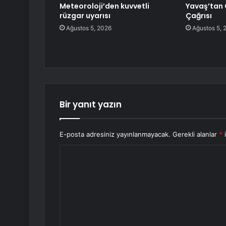
Meteoroloji’den kuvvetli
Yavaş’tan 
rüzgar uyarısı
Çağrısı
Ağustos 5, 2026
Ağustos 5, 
Bir yanıt yazın
E-posta adresiniz yayınlanmayacak.
Gerekli alanlar
*
i
Y
o
r
u
m