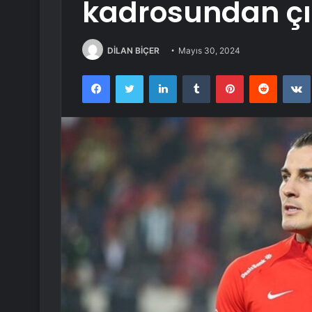
kadrosundan çık
DİLAN BİÇER
Mayıs 30, 2024
Facebook
Twitter
LinkedIn
Tumblr
Pinterest
Reddit