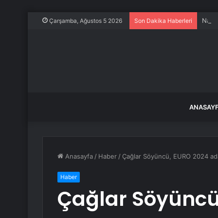
Nazil
Çarşamba, Ağustos 5 2026
Son Dakika Haberleri
ANASAY
Anasayfa
/
Haber
/
Çağlar Söyüncü, EURO 2024 ada
Haber
Çağlar Söyüncü