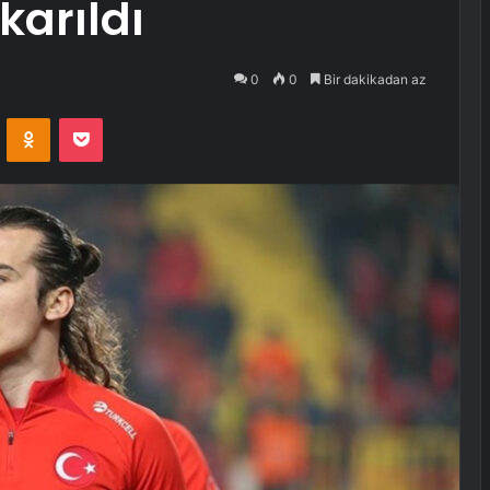
arıldı
0
0
Bir dakikadan az
VKontakte
Odnoklassniki
Pocket