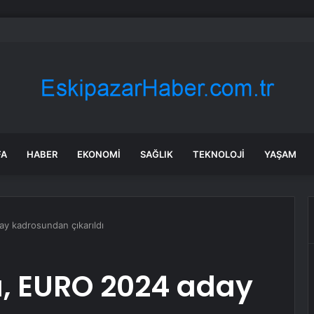
li’de Motosiklet Kazası
FA
HABER
EKONOMI
SAĞLIK
TEKNOLOJI
YAŞAM
y kadrosundan çıkarıldı
, EURO 2024 aday