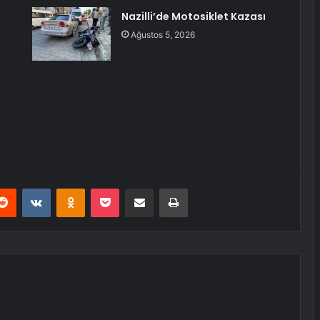
Nazilli’de Motosiklet Kazası
Ağustos 5, 2026
erest
Reddit
VKontakte
Odnoklassniki
Pocket
E-Posta ile paylaş
Yazdır