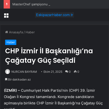
MasterChef şampiyonu Eren’in cenazesinde duygusal anlar: Annesi güçlükle ayakta durabildi
Menü
Anasayfa
/
Haber
Haber
CHP İzmir İl Başkanlığı’na
Çağatay Güç Seçildi
NURCAN BAYRAM
Ekim 21, 2025
0
0
Bir dakikadan az
(İZMİR) –
Cumhuriyet Halk Partisi’nin (CHP) 39. İzmir
Olağan İl Kongresi tamamlandı. Kongrede sandıkların
açılmasıyla birlikte CHP İzmir İl Başkanlığı’na Çağatay Güç