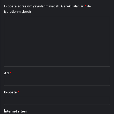
E-posta adresiniz yayınlanmayacak.
Gerekli alanlar
*
ile
işaretlenmişlerdir
Y
o
r
u
m
*
Ad
*
E-posta
*
İnternet sitesi