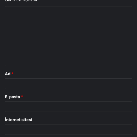
Y
o
r
u
m
*
Ad
*
E-posta
*
İnternet sitesi