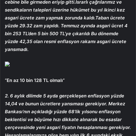
cebine bile girmeden eriyip gitti.İsrarlı çağrılarımız ve
sendikaların talepleri üzerine hükümet bu yıl ikinci kez
asgari ücrete zam yapmak zorunda kaldı.Taban ücrete
yüzde 29.32 zam yapıldı. Temmuz ayında asgari ücret 4
bin 253 TL’den 5 bin 500 TL’ye çıkarıldı Bu dönemde
yüzde 42,35 olan resmi enflasyon rakamı asgari ücrete
yansımadı.
“En az 10 bin 128 TL olmalı”
2. 6 aylık dilimde 5 ayda gerçekleşen enflasyon yüzde
14,04 ve bunun ücretlere yansıması gerekiyor. Merkez
Bankası’nın açıkladığı yüzde 68’lik yılsonu enflasyon
beklentisi ve büyüme hızı dikkate alınarak bu esaslar
çerçevesinde yeni asgari fiyatın hesaplanması gerekiyor.
Hesaplamalarımıza göre hem yılın ilk 6 ayındaki eksik