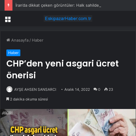
İran’da dikkat çeken görüntüler: Halk sahilde silahlarla devriye atıyor
Menü
Anasayfa
/
Haber
Haber
CHP’den yeni asgari ücret
önerisi
AYŞE AHSEN SANSARCI
Aralık 14, 2022
0
23
2 dakika okuma süresi