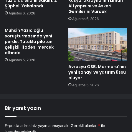
Tuzla’da Silahlı Saldırı: 2
Rusya: Ukrayna’nın Liman
Şüpheli Yakalandı
Altyapısını ve Askeri
Gemilerini Vurduk
Ağustos 6, 2026
Ağustos 6, 2026
Muhsin Yazıcıoğlu
soruşturmasında yeni
perde: Tutuklu pilotun
çelişkili ifadesi mercek
altında
Ağustos 5, 2026
Avrasya OSB, Marmara’nın
yeni sanayi ve yatırım üssü
oluyor
Ağustos 5, 2026
Bir yanıt yazın
E-posta adresiniz yayınlanmayacak.
Gerekli alanlar
*
ile
işaretlenmişlerdir