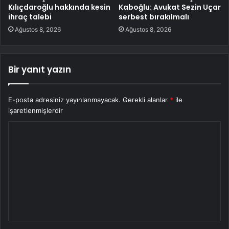
Kılıçdaroğlu hakkında kesin
Kaboğlu: Avukat Sezin Uçar
ihraç talebi
serbest bırakılmalı
Ağustos 8, 2026
Ağustos 8, 2026
Bir yanıt yazın
E-posta adresiniz yayınlanmayacak.
Gerekli alanlar
*
ile
işaretlenmişlerdir
Y
o
r
u
m
*