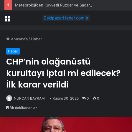
Meteoroloji’den Kuvvetli Rüzgar ve Sağanak Uyarısı
Menü
Anasayfa
/
Haber
Haber
CHP’nin olağanüstü
kurultayı iptal mi edilecek?
İlk karar verildi
NURCAN BAYRAM
Kasım 30, 2025
0
0
Bir dakikadan az