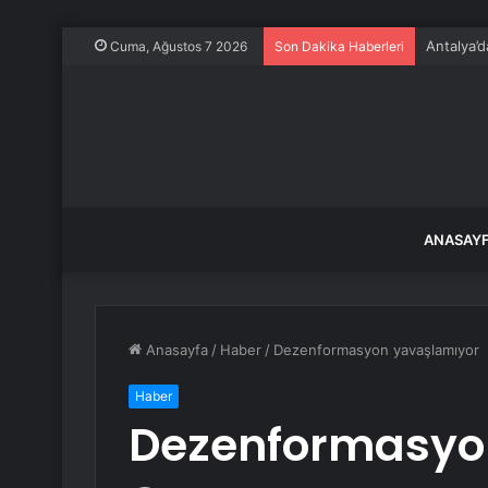
Antalya’d
Cuma, Ağustos 7 2026
Son Dakika Haberleri
ANASAY
Anasayfa
/
Haber
/
Dezenformasyon yavaşlamıyor
Haber
Dezenformasyo