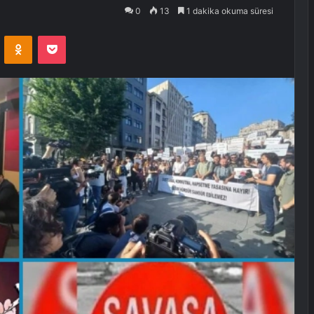
0
13
1 dakika okuma süresi
VKontakte
Odnoklassniki
Pocket