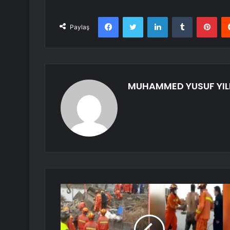
Facebook
Twitter
LinkedIn
Tumblr
Pint
Paylaş
MUHAMMED YUSUF YIL