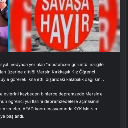
 sosyal medyada yer alan “müstehcen görüntü, nargile
aları üzerine gittiği Mersin Kırkkaşık Kız Öğrenci
üyle görerek ikna etti. dışarıdaki kalabalık dağılsın. .
 evlerini kaybeden binlerce depremzede Mersin’e
ün öğrenci yurtlarını depremzedelere açmasının
epremzedeler, AFAD koordinasyonunda KYK Mersin
ye başlandı.