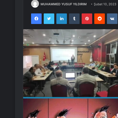
MUHAMMED YUSUF YILDIRIM
Şubat 10, 2023
Facebook
Twitter
LinkedIn
Tumblr
Pinterest
Reddit