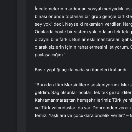
İncelemelerinin ardından sosyal medyadaki asıl
binası önünde toplanan bir grup gençle birlikt
şey yok” dedi. Neyse ki rakamları verdiler. Na
Odalarda böyle bir sistem yok, odaları tek tek
dizaynı bile farklı. Bunlar eski manzaralar. Şah
olarak sizlerin içinin rahat etmesini istiyoru
paylaşacağım.”
Basir yaptığı açıklamada şu ifadeleri kullandı:
“Buradan tüm Mersinlilere sesleniyorum. Mersi
geldim. Sağ olsunlar odaları tek tek gezdirdiler
Kahramanmaraş’tan hemşehrilerimiz Türkiye’nin d
ve Türk vatandaşları da var. Depremden zarar gö
temiz. Yaşlılara ve çocuklara öncelik verilir.” 