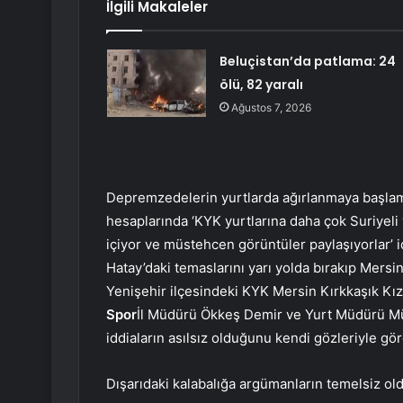
İlgili Makaleler
Beluçistan’da patlama: 24
ölü, 82 yaralı
Ağustos 7, 2026
Depremzedelerin yurtlarda ağırlanmaya başlam
hesaplarında ‘KYK yurtlarına daha çok Suriyeli ye
içiyor ve müstehcen görüntüler paylaşıyorlar’ 
Hatay’daki temaslarını yarı yolda bırakıp Mersi
Yenişehir ilçesindeki KYK Mersin Kırkkaşık Kı
Spor
İl Müdürü Ökkeş Demir ve Yurt Müdürü Mün
iddiaların asılsız olduğunu kendi gözleriyle gö
Dışarıdaki kalabalığa argümanların temelsiz ol