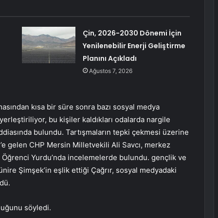
Çin, 2026-2030 Dönemi İçin
Yenilenebilir Enerji Geliştirme
Planını Açıkladı
Ağustos 7, 2026
asından kısa bir süre sonra bazı sosyal medya
rleştiriliyor, bu kişiler kaldıkları odalarda nargile
iddiasında bulundu. Tartışmaların tepki çekmesi üzerine
n’e gelen CHP Mersin Milletvekili Ali Savcı, merkez
z Öğrenci Yurdu’nda incelemelerde bulundu. gençlik ve
ire Şimşek’in eşlik ettiği Çağrır, sosyal medyadaki
rdü.
duğunu söyledi.