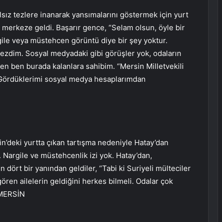
sız tezlere inanarak yansımalarını göstermek için yurt
e merkeze geldi. Başarır gence, “Selam olsun, öyle bir
rgile veya müstehcen görüntü diye bir şey yoktur.
 gezdim. Sosyal medyadaki gibi görüşler yok, odaların
sen ben burada kalanlara sahibim. “Mersin Milletvekili
m. Gördüklerimi sosyal medya hesaplarımdan
n’deki yurtta çıkan tartışma nedeniyle Hatay’dan
. Nargile ve müstehcenlik izi yok. Hatay’dan,
ört bir yanından geldiler, “Tabi ki Suriyeli mülteciler
ren ailelerin geldiğini herkes bilmeli. Odalar çok
– MERSİN