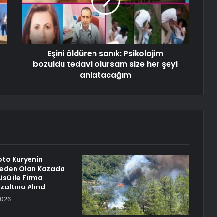
Eşini öldüren sanık: Psikolojim
bozuldu tedavi olursam size her şeyi
anlatacağım
oto Kuryenin
eden Olan Kazada
üsü ile Firma
özaltına Alındı
2026