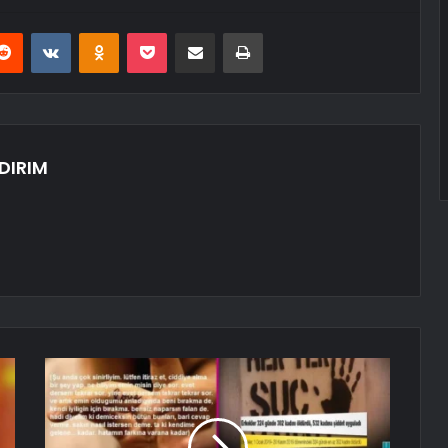
erest
Reddit
VKontakte
Odnoklassniki
Pocket
E-Posta ile paylaş
Yazdır
DIRIM