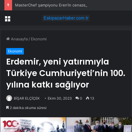
MasterChef şampiyonu Eren’in cenazesinde duygusal anlar: Annesi güçlükle ayakta durabildi
Menü
Anasayfa
/
Ekonomi
Ekonomi
Erdemir, yeni yatırımıyla
Türkiye Cumhuriyeti’nin 100.
yılına katkı sağlıyor
BİŞAR ELÇİÇEK
Ekim 30, 2023
0
13
2 dakika okuma süresi