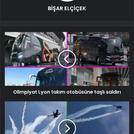
BİŞAR ELÇİÇEK
Olimpiyat Lyon takım otobüsüne taşlı saldırı