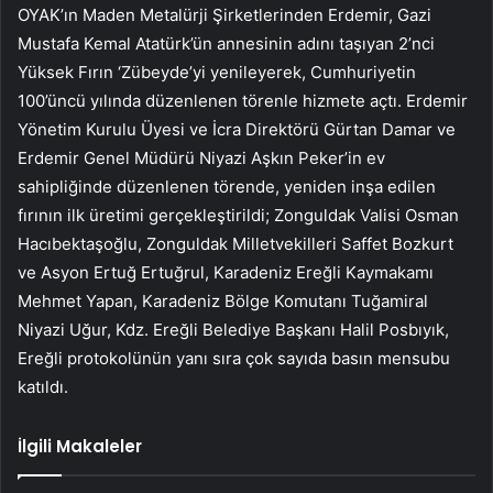
OYAK’ın Maden Metalürji Şirketlerinden Erdemir, Gazi
Mustafa Kemal Atatürk’ün annesinin adını taşıyan 2’nci
Yüksek Fırın ‘Zübeyde’yi yenileyerek, Cumhuriyetin
100’üncü yılında düzenlenen törenle hizmete açtı. Erdemir
Yönetim Kurulu Üyesi ve İcra Direktörü Gürtan Damar ve
Erdemir Genel Müdürü Niyazi Aşkın Peker’in ev
sahipliğinde düzenlenen törende, yeniden inşa edilen
fırının ilk üretimi gerçekleştirildi; Zonguldak Valisi Osman
Hacıbektaşoğlu, Zonguldak Milletvekilleri Saffet Bozkurt
ve Asyon Ertuğ Ertuğrul, Karadeniz Ereğli Kaymakamı
Mehmet Yapan, Karadeniz Bölge Komutanı Tuğamiral
Niyazi Uğur, Kdz. Ereğli Belediye Başkanı Halil Posbıyık,
Ereğli protokolünün yanı sıra çok sayıda basın mensubu
katıldı.
İlgili Makaleler