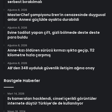
serbest bırakılmalı
Ağustos 8, 2026
MasterChef şampiyonu Eren’in cenazesinde duygusal
anlar: Annesi güçlükle ayakta durabildi
Ağustos 8, 2026
Evine tadilat yapan çift, gizli bölmede deste deste
para buldu
Ağustos 8, 2026
Anne-kızı öldüren sürücü kırmızı ışıkta geçip, 112
kilometre hızla çarpmış
Ağustos 8, 2026
AB’den 348 uyduluk güvenlik iletişim ağına onay
Rastgele Haberler
Mart 14, 2026
Ev kameraları hacklendi, cinsel içerikli görüntüler
internete düştü! Türkiye’de de kullanılıyor
Nisan 18, 2024