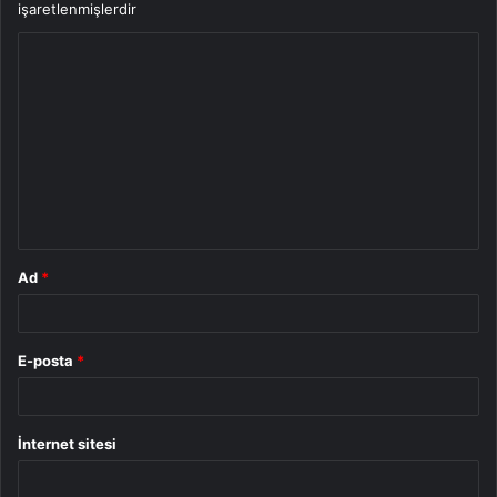
işaretlenmişlerdir
Y
o
r
u
m
*
Ad
*
E-posta
*
İnternet sitesi