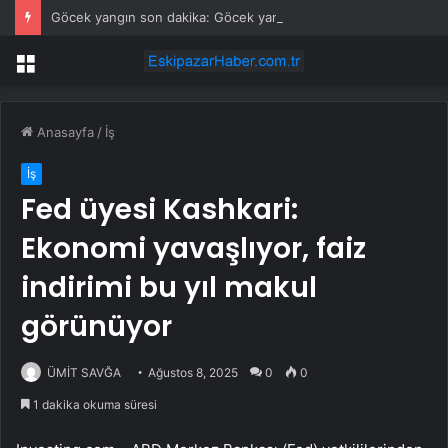
Göcek yangın son dakika: Göcek yangın olayı nedir? Göcek’te yangın mı çıktı, son durum nedir?
Menü
Anasayfa
/
İş
İş
Fed üyesi Kashkari:
Ekonomi yavaşlıyor, faiz
indirimi bu yıl makul
görünüyor
ÜMİT SAVĞA
Ağustos 8, 2025
0
0
1 dakika okuma süresi