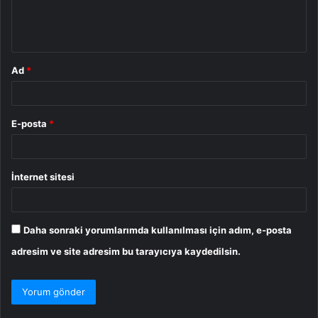
m
*
Ad
*
E-posta
*
İnternet sitesi
Daha sonraki yorumlarımda kullanılması için adım, e-posta
adresim ve site adresim bu tarayıcıya kaydedilsin.