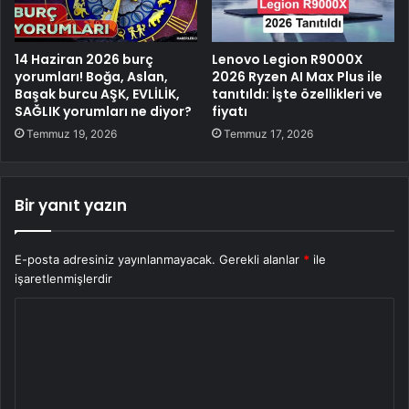
14 Haziran 2026 burç
Lenovo Legion R9000X
yorumları! Boğa, Aslan,
2026 Ryzen AI Max Plus ile
Başak burcu AŞK, EVLİLİK,
tanıtıldı: İşte özellikleri ve
SAĞLIK yorumları ne diyor?
fiyatı
Temmuz 19, 2026
Temmuz 17, 2026
Bir yanıt yazın
E-posta adresiniz yayınlanmayacak.
Gerekli alanlar
*
ile
işaretlenmişlerdir
Y
o
r
u