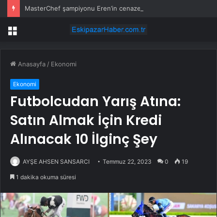
MasterChef şampiyonu Eren’in cenazesinde duygusal anlar: Annesi güçlükle ayakta durabildi
Menü
Anasayfa
/
Ekonomi
Ekonomi
Futbolcudan Yarış Atına:
Satın Almak İçin Kredi
Alınacak 10 İlginç Şey
AYŞE AHSEN SANSARCI
Temmuz 22, 2023
0
19
1 dakika okuma süresi