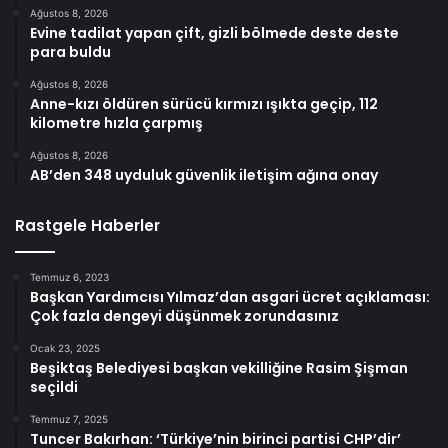
Ağustos 8, 2026
Evine tadilat yapan çift, gizli bölmede deste deste
para buldu
Ağustos 8, 2026
Anne-kızı öldüren sürücü kırmızı ışıkta geçip, 112
kilometre hızla çarpmış
Ağustos 8, 2026
AB’den 348 uyduluk güvenlik iletişim ağına onay
Rastgele Haberler
Temmuz 6, 2023
Başkan Yardımcısı Yılmaz’dan asgari ücret açıklaması:
Çok fazla dengeyi düşünmek zorundasınız
Ocak 23, 2025
Beşiktaş Belediyesi başkan vekilliğine Rasim Şişman
seçildi
Temmuz 7, 2025
Tuncer Bakırhan: ‘Türkiye’nin birinci partisi CHP’dir’