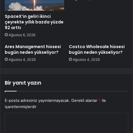
SpaceX’in geliri ikinci
çeyrekte yıllık bazda yüzde
92 arttı
Ağustos 6, 2026
Ares Management hissesi
Costco Wholesale hissesi
bugün neden yükseliyor?
bugün neden yükseliyor?
Ağustos 4, 2026
Ağustos 4, 2026
Bir yanıt yazın
E-posta adresiniz yayınlanmayacak.
Gerekli alanlar
*
ile
işaretlenmişlerdir
Y
o