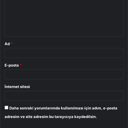
r
u
m
*
Ad
*
E-posta
*
İnternet sitesi
Daha sonraki yorumlarımda kullanılması için adım, e-posta
adresim ve site adresim bu tarayıcıya kaydedilsin.