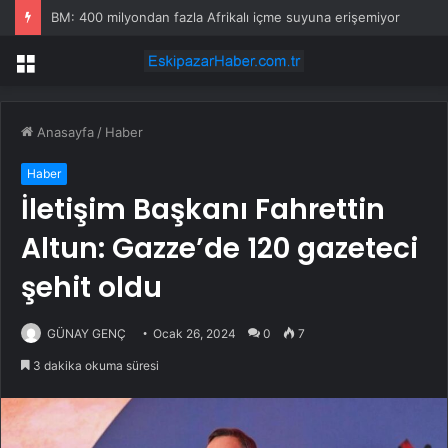
BM: 400 milyondan fazla Afrikalı içme suyuna erişemiyor
Menü
Anasayfa
/
Haber
Haber
İletişim Başkanı Fahrettin
Altun: Gazze’de 120 gazeteci
şehit oldu
GÜNAY GENÇ
Ocak 26, 2024
0
7
3 dakika okuma süresi