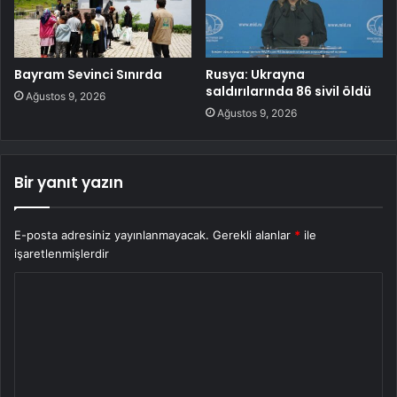
Bayram Sevinci Sınırda
Rusya: Ukrayna
saldırılarında 86 sivil öldü
Ağustos 9, 2026
Ağustos 9, 2026
Bir yanıt yazın
E-posta adresiniz yayınlanmayacak.
Gerekli alanlar
*
ile
işaretlenmişlerdir
Y
o
r
u
m