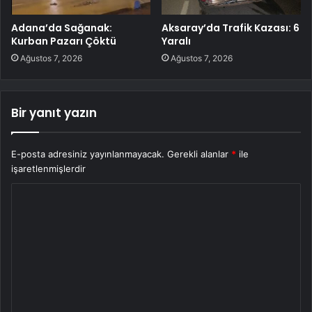
Adana’da Sağanak:
Aksaray’da Trafik Kazası: 6
Kurban Pazarı Çöktü
Yaralı
Ağustos 7, 2026
Ağustos 7, 2026
Bir yanıt yazın
E-posta adresiniz yayınlanmayacak.
Gerekli alanlar
*
ile
işaretlenmişlerdir
Y
o
r
u
m
*