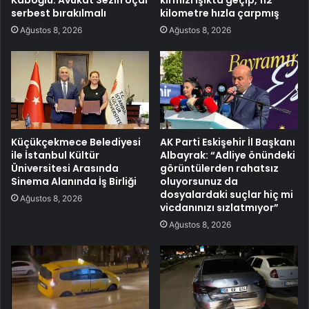
Kaboğlu: Avukat Sezin Uçar
kırmızı ışıkta geçip, 112
serbest bırakılmalı
kilometre hızla çarpmış
Ağustos 8, 2026
Ağustos 8, 2026
Küçükçekmece Belediyesi
AK Parti Eskişehir İl Başkanı
ile İstanbul Kültür
Albayrak: “Adliye önündeki
Üniversitesi Arasında
görüntülerden rahatsız
Sinema Alanında İş Birliği
oluyorsunuz da
dosyalardaki suçlar hiç mi
Ağustos 8, 2026
vicdanınızı sızlatmıyor”
Ağustos 8, 2026