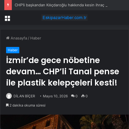
CHP’li başkandan Kılıçdaroğlu hakkında kesin ihraç talebi
Menü
Anasayfa
/
Haber
Haber
İzmir’de gece nöbetine
devam… CHP’li Tanal pense
ile plastik kelepçeleri kesti!
DİLAN BİÇER
Mayıs 10, 2026
0
0
2 dakika okuma süresi