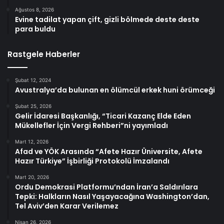
Ağustos 8, 2026
Evine tadilat yapan çift, gizli bölmede deste deste
para buldu
Rastgele Haberler
Şubat 12, 2024
Avustralya’da bulunan en ölümcül erkek huni örümceği
Şubat 25, 2026
Gelir İdaresi Başkanlığı, “Ticari Kazanç Elde Eden
Mükellefler İçin Vergi Rehberi”ni yayımladı
Mart 12, 2026
Afad ve YÖK Arasında “Afete Hazır Üniversite, Afete
Hazır Türkiye” İşbirliği Protokolü İmzalandı
Mart 20, 2026
Ordu Demokrasi Platformu’ndan İran’a Saldırılara
Tepki: Halkların Nasıl Yaşayacağına Washington’dan,
Tel Aviv’den Karar Verilemez
Nisan 26, 2026