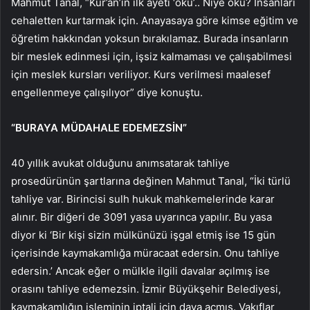
Mahmut Tanal, “Kur’an’ın ilk ayeti ‘oku’.. Niye oku? İnsanları
cehaletten kurtarmak için. Anayasaya göre kimse eğitim ve
öğretim hakkından yoksun bırakılamaz. Burada insanların
bir meslek edinmesi için, işsiz kalmaması ve çalışabilmesi
için meslek kursları veriliyor. Kurs verilmesi maalesef
engellenmeye çalışılıyor” diye konuştu.
“BURAYA MÜDAHALE EDEMEZSİN”
40 yıllık avukat olduğunu anımsatarak tahliye
prosedürünün şartlarına değinen Mahmut Tanal, “İki türlü
tahliye var. Birincisi sulh hukuk mahkemelerinde karar
alınır. Bir diğeri de 3091 yasa uyarınca yapılır. Bu yasa
diyor ki ‘Bir kişi sizin mülkünüzü işgal etmiş ise 15 gün
içerisinde kaymakamlığa müracaat edersin. Onu tahliye
edersin.’ Ancak eğer o mülkle ilgili davalar açılmış ise
orasını tahliye edemezsin. İzmir Büyükşehir Belediyesi,
kaymakamlığın işleminin iptali için dava açmış. Vakıflar