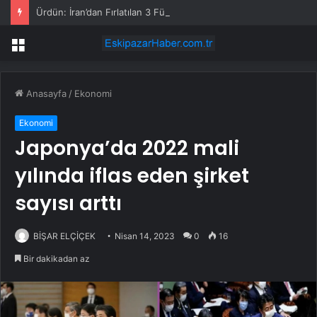
Ürdün: İran’dan Fırlatılan 3 Füzeyi İmha Ettik
Menü
Anasayfa
/
Ekonomi
Ekonomi
Japonya’da 2022 mali
yılında iflas eden şirket
sayısı arttı
BİŞAR ELÇİÇEK
Nisan 14, 2023
0
16
Bir dakikadan az