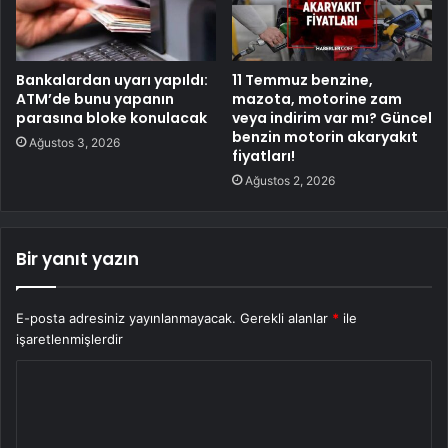
Bankalardan uyarı yapıldı:
11 Temmuz benzine,
ATM’de bunu yapanın
mazota, motorine zam
parasına bloke konulacak
veya indirim var mı? Güncel
benzin motorin akaryakıt
Ağustos 3, 2026
fiyatları!
Ağustos 2, 2026
Bir yanıt yazın
E-posta adresiniz yayınlanmayacak.
Gerekli alanlar
*
ile
işaretlenmişlerdir
Y
o
r