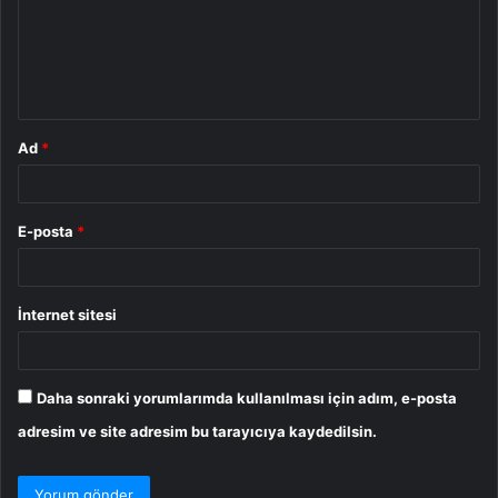
u
m
*
Ad
*
E-posta
*
İnternet sitesi
Daha sonraki yorumlarımda kullanılması için adım, e-posta
adresim ve site adresim bu tarayıcıya kaydedilsin.