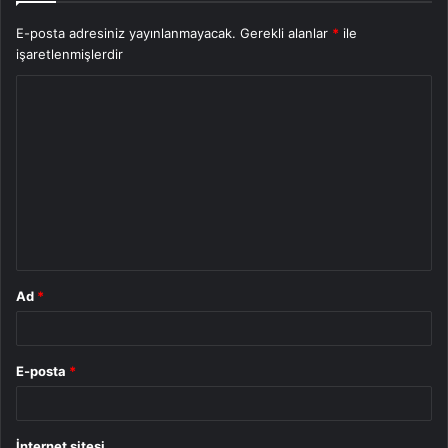
E-posta adresiniz yayınlanmayacak.
Gerekli alanlar
*
ile
işaretlenmişlerdir
Y
o
r
u
m
*
Ad
*
E-posta
*
İnternet sitesi