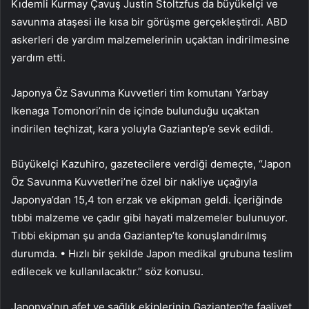
Kıdemli Kurmay Çavuş Justin Stoltzfus da büyükelçi ve
savunma ataşesi ile kısa bir görüşme gerçekleştirdi. ABD
askerleri de yardım malzemelerinin uçaktan indirilmesine
yardım etti.
Japonya Öz Savunma Kuvvetleri tim komutanı Yarbay
Ikenaga Tomonori’nin de içinde bulunduğu uçaktan
indirilen teçhizat, kara yoluyla Gaziantep’e sevk edildi.
Büyükelçi Kazuhiro, gazetecilere verdiği demeçte, “Japon
Öz Savunma Kuvvetleri’ne özel bir nakliye uçağıyla
Japonya’dan 15,4 ton erzak ve ekipman geldi. İçeriğinde
tıbbi malzeme ve çadır gibi hayati malzemeler bulunuyor.
Tıbbi ekipman şu anda Gaziantep’te konuşlandırılmış
durumda. • Hızlı bir şekilde Japon medikal grubuna teslim
edilecek ve kullanılacaktır.” söz konusu.
Japonya’nın afet ve sağlık ekiplerinin Gaziantep’te faaliyet