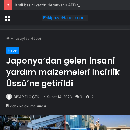
İsrail basını yazdı: Netanyahu ABD ziyareti için ülkeden gizlice ayrıldı
Menü
Anasayfa
/
Haber
Haber
Japonya’dan gelen insani
yardım malzemeleri İncirlik
Üssü’ne getirildi
BİŞAR ELÇİÇEK
Şubat 14, 2023
0
12
2 dakika okuma süresi