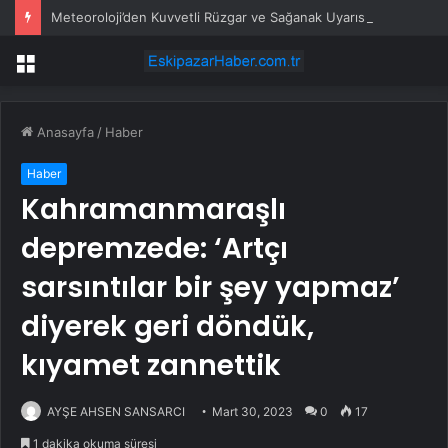
Meteoroloji’den Kuvvetli Rüzgar ve Sağanak Uyarısı
Menü
Anasayfa
/
Haber
Haber
Kahramanmaraşlı
depremzede: ‘Artçı
sarsıntılar bir şey yapmaz’
diyerek geri döndük,
kıyamet zannettik
AYŞE AHSEN SANSARCI
Mart 30, 2023
0
17
1 dakika okuma süresi