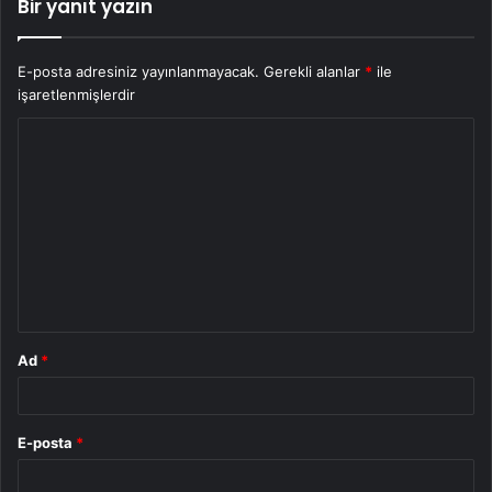
Bir yanıt yazın
E-posta adresiniz yayınlanmayacak.
Gerekli alanlar
*
ile
işaretlenmişlerdir
Y
o
r
u
m
*
Ad
*
E-posta
*