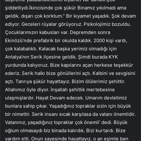
şiddetliydi.İkincisinde çok şükür Binamız yıkılmadı ama
geldik. dışarı çok korktum.” Bir kıyamet yaşadık. Şok devam
ediyor. Geceleri rüyalar görüyoruz. Psikolojimiz bozuldu.
Çocuklarımızın kabusları var. Depremden sonra
Ekinözü’nde prefabrik bir okulda kaldık. 2000 kişi vardı,
çok kalabalıktı. Kalacak başka yerimiz olmadığı için
Antalya’nın Serik ilçesine geldik. Şimdi burada KYK
yurdunda kalıyoruz. Bize kapılarını açan herkese teşekkür
ederiz. Serik halkı bize gönüllerini açtı. Kalbini ve sevgisini
açtı. Tanrıya şükür hayattayız. Bizim ölülerimiz şehittir.
Allahımız öyle diyor. İnşallah şehitlik mertebesine
ulaşmışlardır. Hayat Devam edecek. Umarım devletimiz
bunlara sahip çıkar. Yaşadığınız topraklar sizin için büyük
bir nimettir. Serik insanı sıcak karşılasa da vatanı önemlidir.
Vatanınız, yaşadığınız topraklar çok önemli’ dedi. Büyük
oğlum olmasaydı biz binada kalırdık. Bizi kurtardı. Bize
yardım etti. Onun sayesinde hayattayız. o an eşimle ben