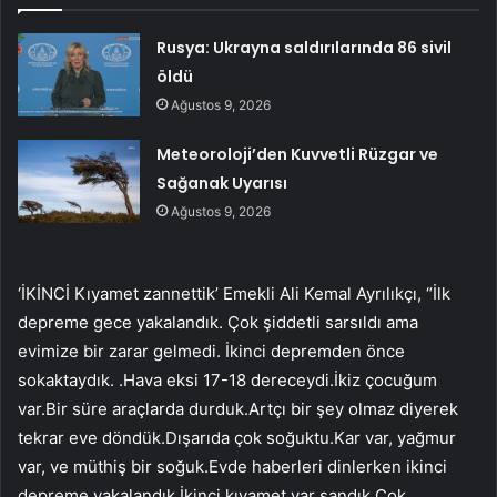
Rusya: Ukrayna saldırılarında 86 sivil
öldü
Ağustos 9, 2026
Meteoroloji’den Kuvvetli Rüzgar ve
Sağanak Uyarısı
Ağustos 9, 2026
‘İKİNCİ Kıyamet zannettik’ Emekli Ali Kemal Ayrılıkçı, “İlk
depreme gece yakalandık. Çok şiddetli sarsıldı ama
evimize bir zarar gelmedi. İkinci depremden önce
sokaktaydık. .Hava eksi 17-18 dereceydi.İkiz çocuğum
var.Bir süre araçlarda durduk.Artçı bir şey olmaz diyerek
tekrar eve döndük.Dışarıda çok soğuktu.Kar var, yağmur
var, ve müthiş bir soğuk.Evde haberleri dinlerken ikinci
depreme yakalandık.İkinci kıyamet var sandık.Çok