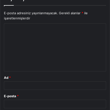
E-posta adresiniz yayınlanmayacak.
Gerekli alanlar
*
ile
işaretlenmişlerdir
Y
o
r
u
m
*
Ad
*
E-posta
*