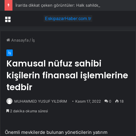
İran’da dikkat çeken görüntüler: Halk sahilde silahlarla devriye atıyor
Menü
Anasayfa
/
İş
İş
Kamusal nüfuz sahibi
kişilerin finansal işlemlerine
tedbir
MUHAMMED YUSUF YILDIRIM
Kasım 17, 2022
0
18
2 dakika okuma süresi
Önemli mevkilerde bulunan yöneticilerin yatırım