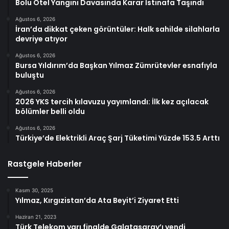
Bolu Otel Yangını Davasında Karar İstinafa Taşındı
Ağustos 6, 2026
İran’da dikkat çeken görüntüler: Halk sahilde silahlarla
devriye atıyor
Ağustos 6, 2026
Bursa Yıldırım’da Başkan Yılmaz Zümrütevler esnafıyla
buluştu
Ağustos 6, 2026
2026 YKS tercih kılavuzu yayımlandı: İlk kez açılacak
bölümler belli oldu
Ağustos 6, 2026
Türkiye’de Elektrikli Araç Şarj Tüketimi Yüzde 153.5 Arttı
Rastgele Haberler
Kasım 30, 2025
Yılmaz, Kırgızistan’da Ata Beyit’i Ziyaret Etti
Haziran 21, 2023
Türk Telekom yarı finalde Galatasaray’ı yendi