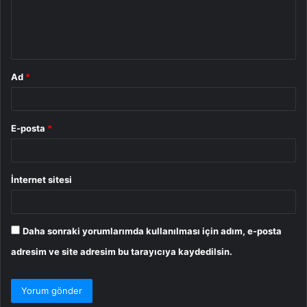
m
*
Ad
*
E-posta
*
İnternet sitesi
Daha sonraki yorumlarımda kullanılması için adım, e-posta
adresim ve site adresim bu tarayıcıya kaydedilsin.