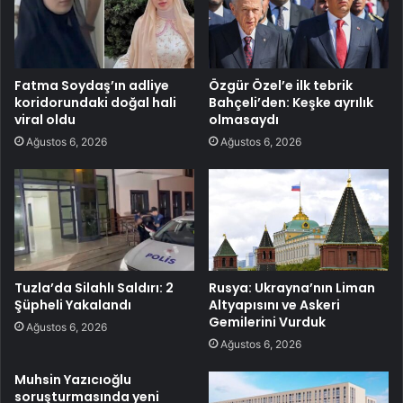
Fatma Soydaş’ın adliye
Özgür Özel’e ilk tebrik
koridorundaki doğal hali
Bahçeli’den: Keşke ayrılık
viral oldu
olmasaydı
Ağustos 6, 2026
Ağustos 6, 2026
Tuzla’da Silahlı Saldırı: 2
Rusya: Ukrayna’nın Liman
Şüpheli Yakalandı
Altyapısını ve Askeri
Gemilerini Vurduk
Ağustos 6, 2026
Ağustos 6, 2026
Muhsin Yazıcıoğlu
soruşturmasında yeni