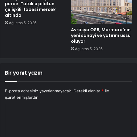
perde: Tutuklu pilotun
çelişkili ifadesi mercek
altında
Ağustos 5, 2026
Avrasya OSB, Marmara’nın
yeni sanayi ve yatırım üssü
oluyor
Ağustos 5, 2026
Bir yanıt yazın
E-posta adresiniz yayınlanmayacak.
Gerekli alanlar
*
ile
işaretlenmişlerdir
Y
o
r
u