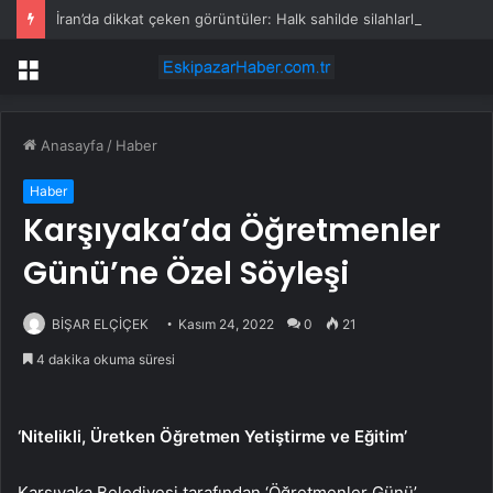
İran’da dikkat çeken görüntüler: Halk sahilde silahlarla devriye atıyor
Menü
Anasayfa
/
Haber
Haber
Karşıyaka’da Öğretmenler
Günü’ne Özel Söyleşi
BİŞAR ELÇİÇEK
Kasım 24, 2022
0
21
4 dakika okuma süresi
‘Nitelikli, Üretken Öğretmen Yetiştirme ve Eğitim’
Karşıyaka Belediyesi tarafından ‘Öğretmenler Günü’