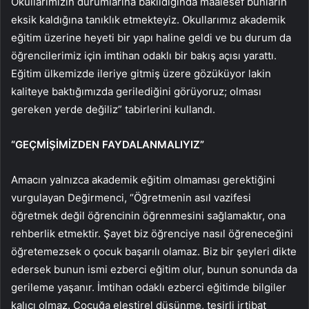
Okullarımızın durumlarına bakıldığında maalesef bunların
eksik kaldığına tanıklık etmekteyiz. Okullarımız akademik
eğitim üzerine heyeti bir yapı haline geldi ve bu durum da
öğrencilerimiz için imtihan odaklı bir bakış açısı yarattı.
Eğitim ülkemizde ileriye gitmiş üzere gözüküyor lakin
kaliteye baktığımızda gerilediğini görüyoruz; olması
gereken yerde değiliz” tabirlerini kullandı.
“GEÇMİŞİMİZDEN FAYDALANMALIYIZ”
Amacın yalnızca akademik eğitim olmaması gerektiğini
vurgulayan Değirmenci, “Öğretmenin asıl vazifesi
öğretmek değil öğrencinin öğrenmesini sağlamaktır, ona
rehberlik etmektir. Şayet biz öğrenciye nasıl öğreneceğini
öğretemezsek o çocuk başarılı olamaz. Biz bir şeyleri dikte
edersek bunun ismi ezberci eğitim olur, bunun sonunda da
gerileme yaşanır. İmtihan odaklı ezberci eğitimde bilgiler
kalıcı olmaz. Çocuğa eleştirel düşünme, tesirli irtibat