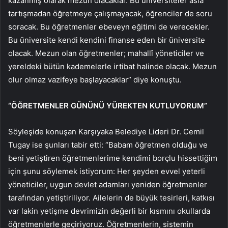
kazanmış olarak mezun olacaklar. Bu üniversiteler asla
tartışmadan öğretmeye çalışmayacak, öğrenciler de soru
soracak. Bu öğretmenler ebeveyn eğitimi de verecekler.
Bu üniversite kendi kendini finanse eden bir üniversite
olacak. Mezun olan öğretmenler; mahallî yöneticiler ve
yereldeki bütün kademelerle irtibat halinde olacak. Mezun
olur olmaz vazifeye başlayacaklar” diye konuştu.
“ÖĞRETMENLER GÜNÜNÜ YÜREKTEN KUTLUYORUM”
Söyleşide konuşan Karşıyaka Belediye Lideri Dr. Cemil
Tugay ise şunları tabir etti: “Babam öğretmen olduğu ve
beni yetiştiren öğretmenlerime kendimi borçlu hissettiğim
için şunu söylemek istiyorum: Her şeyden evvel yeterli
yöneticiler, uygun devlet adamları yeniden öğretmenler
tarafından yetiştiriliyor. Ailelerin de büyük tesirleri, katkısı
var lakin yetişme devrimizin değerli bir kısmını okullarda
öğretmenlerle geçiriyoruz. Öğretmenlerin, sistemin