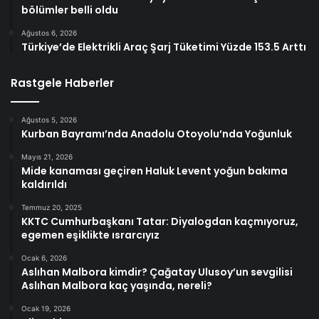
bölümler belli oldu
Ağustos 6, 2026
Türkiye’de Elektrikli Araç Şarj Tüketimi Yüzde 153.5 Arttı
Rastgele Haberler
Ağustos 5, 2026
Kurban Bayramı’nda Anadolu Otoyolu’nda Yoğunluk
Mayıs 21, 2026
Mide kanaması geçiren Haluk Levent yoğun bakıma
kaldırıldı
Temmuz 20, 2025
KKTC Cumhurbaşkanı Tatar: Diyalogdan kaçmıyoruz,
egemen eşiklikte ısrarcıyız
Ocak 6, 2026
Aslıhan Malbora kimdir? Çağatay Ulusoy’un sevgilisi
Aslıhan Malbora kaç yaşında, nereli?
Ocak 19, 2026