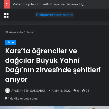
Meteoroloji’den Kuvvetli Rüzgar ve Sağanak Uyarısı
Menü
Anasayfa
/
Haber
Haber
Kars’ta öğrenciler ve
dağcılar Büyük Yahni
Dağı’nın zirvesinde şehitleri
anıyor
AYŞE AHSEN SANSARCI
Aralık 4, 2022
0
23
1 dakika okuma süresi