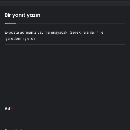
Bir yanıt yazın
E-posta adresiniz yayınlanmayacak.
Gerekli alanlar
*
ile
işaretlenmişlerdir
Y
o
r
u
m
*
Ad
*