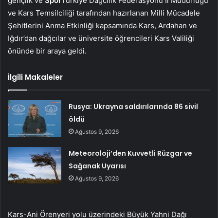
gençlik ve
Spor
Türkiye Dağcılık Federasyonu İl Müdürlüğü
ve Kars Temsilciliği tarafından hazırlanan Milli Mücadele
Şehitlerini Anma Etkinliği kapsamında Kars, Ardahan ve
Iğdır’dan dağcılar ve üniversite öğrencileri Kars Valiliği
önünde bir araya geldi.
İlgili Makaleler
Rusya: Ukrayna saldırılarında 86 sivil
öldü
Ağustos 9, 2026
Meteoroloji’den Kuvvetli Rüzgar ve
Sağanak Uyarısı
Ağustos 9, 2026
Kars-Ani Örenyeri yolu üzerindeki Büyük Yahni Dağı