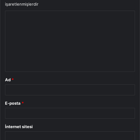
işaretlenmişlerdir
Y
o
r
u
m
*
Ad
*
E-posta
*
İnternet sitesi