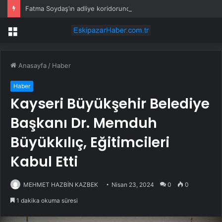
Fatma Soydaş’ın adliye koridorundaki doğal hali viral oldu
Menü
Anasayfa
/
Haber
Haber
Kayseri Büyükşehir Belediye
Başkanı Dr. Memduh
Büyükkılıç, Eğitimcileri
Kabul Etti
MEHMET HAZBİN KAZBEK
Nisan 23, 2024
0
0
1 dakika okuma süresi