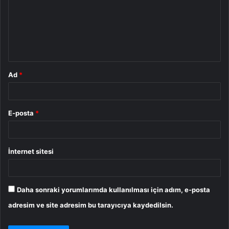
u
m
*
Ad
*
E-posta
*
İnternet sitesi
Daha sonraki yorumlarımda kullanılması için adım, e-posta
adresim ve site adresim bu tarayıcıya kaydedilsin.