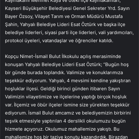
Kaymakamı Mehmet Kaya ve öteki ilçe kaymakamları,
Kayseri Büyükşehir Belediyesi Genel Sekreter Yrd. Sayın
Bayer Özsoy, Vilayet Tarım ve Orman Müdürü Mustafa
Şahin, Yahyalı Belediye Lideri Esat Öztürk ve başka ilçe
belediye liderleri, siyasi parti ilçe liderleri, vali yardımcıları,
protokol üyeleri, vatandaşlar ve öğrenciler katıldı.
Kopçu Nimet-İsmail Bulut İlkokulu açılış merasiminde
konuşan Yahyalı Belediye Lideri Esat Öztürk; “Bugün hoş
bir günde burada toplandık. Valimize ve konuklarımıza
teşekkür ediyorum. Yahyalı, 4 mevsimi kendine yakıştıran
hoşluklar ilçesi. Geldiği birinci günden itibaren Sayın
Valimizin vilayetimize ve ilçelerine yaptığı birçok hoşluk
var. İlçemiz ve öbür ilçeler ismine size yürekten teşekkür
ediyorum. İsmail Bulut amcamız ve belediyemizin birbirini
teşvik etmesiyle yaptırılan 4 derslikli okulumuzu bugün
hizmete açıyoruz. Okulumuz mahallemize yakıştı. Bu
mahallemize hoş bir taziye konutu kazandırdık. Birazdan