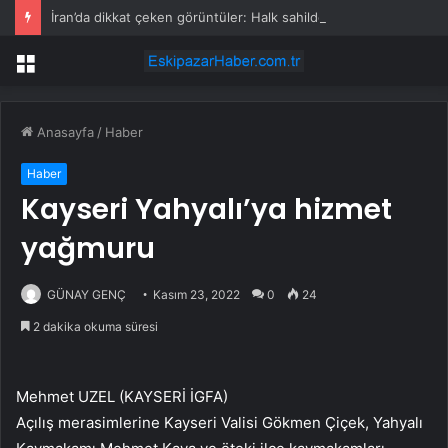
İran’da dikkat çeken görüntüler: Halk sahilde silahlarla devriye atıyor
Menü
Anasayfa
/
Haber
Haber
Kayseri Yahyalı’ya hizmet
yağmuru
GÜNAY GENÇ
Kasım 23, 2022
0
24
2 dakika okuma süresi
Mehmet UZEL (KAYSERİ İGFA)
Açılış merasimlerine Kayseri Valisi Gökmen Çiçek, Yahyalı