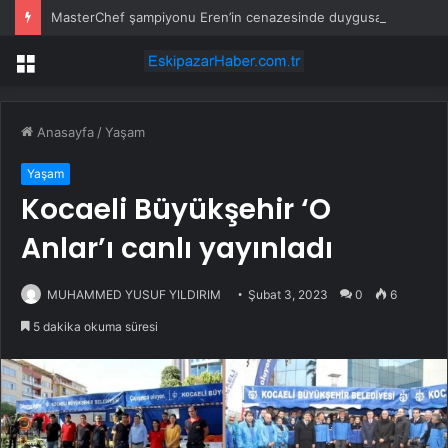
MasterChef şampiyonu Eren’in cenazesinde duygusal anlar: Annesi güçlükle ayakta durabildi
Menü
Anasayfa
/
Yaşam
Yaşam
Kocaeli Büyükşehir ‘O
Anlar’ı canlı yayınladı
MUHAMMED YUSUF YILDIRIM
Şubat 3, 2023
0
6
5 dakika okuma süresi