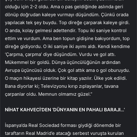
olduğu için 2-2 oldu. Ama o pas geldiğinde aslında geri
dönüp doğrudan kaleye vurmayı düşündüm. Çünkü orada
yapılacak tek şey buydu. Top direğe çarparak kaleye girdi.
O anda, kolay gelmesi adettendir. Topu iki saniye kontrol
ettim ve vurdum. Ama ben topun gidişine bakıyordum, top
direğe gidiyordu. O iki saniye iki ayımı aldı. Kendi kendime
‘Çarpma, çarpma’ diye düşündüm. Vurdu ve gol attı.
Mükemmel bir goldü. Dünya üçüncülüğünün ardından
Avrupa üçüncüsü olduk. Çok gol attık ama o gol oburuydu.
O maçın hikayesi üzerine bir kitap yazılır. Ülke yok edildi.
Bana diyorlar ki; Televizyonu kırıp zıplayanlar, tavana
çarpanlar oldu. Memnun olmamız güzel.”
NİHAT KAHVECİ’DEN ‘DÜNYANIN EN PAHALI BARAJI…’
İspanya’da Real Sociedad forması giydiği dönemde bir
taraftarın Real Madrid’e atacağı serbest vuruşta kurulan