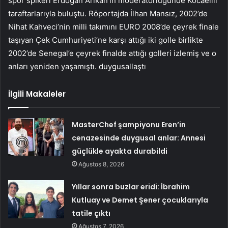
spor spikeri Erdoğan Arıkan’ın moderatörlüğünde Kocaelili
taraftarlarıyla buluştu. Röportajda İlhan Mansız, 2002’de
Nihat Kahveci’nin milli takımını EURO 2008’de çeyrek finale
taşıyan Çek Cumhuriyeti’ne karşı attığı iki golle birlikte
2002’de Senegal’e çeyrek finalde attığı golleri izlemiş ve o
anları yeniden yaşamıştı. duygusallaştı
İlgili Makaleler
MasterChef şampiyonu Eren’in
cenazesinde duygusal anlar: Annesi
güçlükle ayakta durabildi
Ağustos 8, 2026
Yıllar sonra buzlar eridi: İbrahim
Kutluay ve Demet Şener çocuklarıyla
tatile çıktı
Ağustos 7, 2026