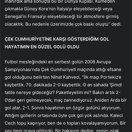
inanırdık ama sonuçta bu bir Dünya Kupası. Kümeden
çıkmakla Güney Kore’nin İtalya’yı eleyebileceği veya
Senegal’in Fransa’yı eleyebileceği bir atmosfere girmiş
olacaktık. Bu nedenle üzerimizde çok baskı oluştu” dedi.
ÇEK CUMHURİYETİNE KARŞI GÖSTERDİĞİM GOL
HAYATIMIN EN GÜZEL GOLÜ OLDU
Futbol mesleğindeki en serbest golün 2008 Avrupa
Şampiyonası’nda Çek Cumhuriyeti maçında attığı efsane
gol olduğunu belirten Nihat Kahveci, “İlk maçı Portekiz’e
kaybettik. 70. dakikada 2-0 kaybettik. O an sahada ‘Şimdi
tatile nereye gideceğiz? Paketleyelim mi? Bakın artık 2-
0’dan geri gelmeyecek, maç zannediyoruz. Aniden Arda bir
gol atar. 2-1. Sonra hayatımın en özgür golünü atıyorum.
Attığım gollerin ortasında öyle çok gol yok aslında. Kaleci
Cech topu kaçırıyor, ben de o topları kovalayamıyorum. Bir
şey beni oraya götürdü. Bir bakayım dedim, zemin ıslak