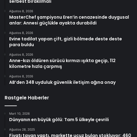
serbest bırakılmalı
Ağustos 8, 2026
MasterChef şampiyonu Eren’in cenazesinde duygusal
anlar: Annesi güçlükle ayakta durabildi
Ağustos 8, 2026
Evine tadilat yapan çift, gizli bölmede deste deste
para buldu
Ağustos 8, 2026
Anne-kızı öldüren sürücü kırmızı ışıkta geçip, 112
kilometre hızla çarpmış
Ağustos 8, 2026
AB’den 348 uyduluk güvenlik iletişim ağına onay
Rastgele Haberler
Mart 10, 2026
Dünyanın en büyük gölü: Tam 5 ülkeyle çevrili
Ağustos 28, 2025
Fiyatı tavan yaptı, markette ucuz bulan stokluyor: 460