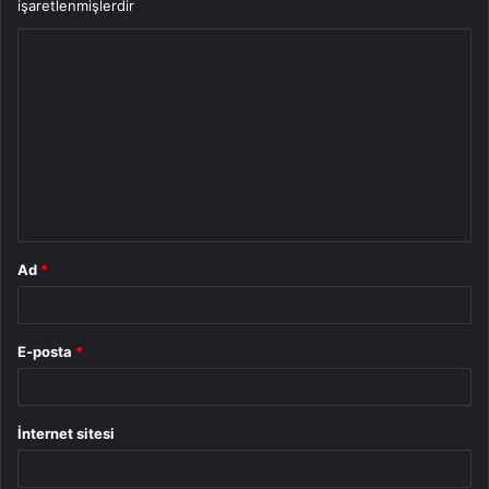
işaretlenmişlerdir
Y
o
r
u
m
*
Ad
*
E-posta
*
İnternet sitesi