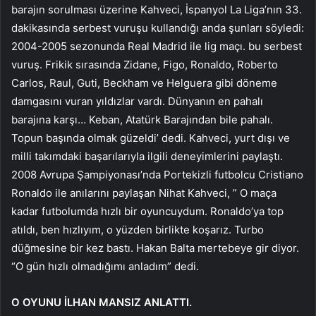
barajın sorulması üzerine Kahveci, İspanyol La Liga’nın 33.
dakikasında serbest vuruşu kullandığı anda şunları söyledi:
2004-2005 sezonunda Real Madrid ile lig maçı. bu serbest
vuruş. Frikik sırasında Zidane, Figo, Ronaldo, Roberto
Carlos, Raul, Guti, Beckham ve Helguera gibi döneme
damgasını vuran yıldızlar vardı. Dünyanın en pahalı
barajına karşı… Keban, Atatürk Barajından bile pahalı.
Topun başında olmak güzeldi’ dedi. Kahveci, yurt dışı ve
milli takımdaki başarılarıyla ilgili deneyimlerini paylaştı.
2008 Avrupa Şampiyonası’nda Portekizli futbolcu Cristiano
Ronaldo ile anılarını paylaşan Nihat Kahveci, ” O maça
kadar futbolumda hızlı bir oyuncuydum. Ronaldo’ya top
atıldı, ben hızlıyım, o yüzden birlikte koşarız. Turbo
düğmesine bir kez bastı. Hakan Balta mertebeye gir diyor.
“O gün hızlı olmadığımı anladım” dedi.
O OYUNU İLHAN MANSIZ ANLATTI.