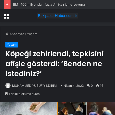
BM: 400 milyondan fazla Afrikalı içme suyuna erişemiyor
Menü
Anasayfa
/
Yaşam
Yaşam
Köpeği zehirlendi, tepkisini
afişle gösterdi: ‘Benden ne
istediniz?’
MUHAMMED YUSUF YILDIRIM
Nisan 4, 2023
0
16
1 dakika okuma süresi