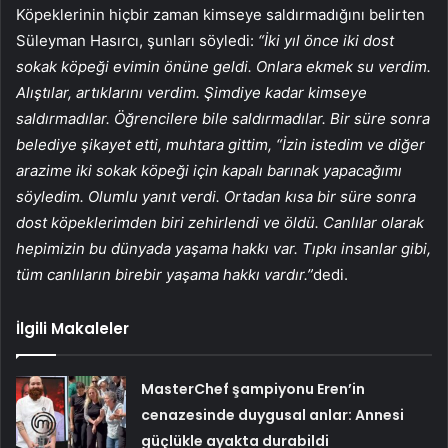
Köpeklerinin hiçbir zaman kimseye saldırmadığını belirten
Süleyman Hasırcı, şunları söyledi:
“İki yıl önce iki dost
sokak köpeği evimin önüne geldi. Onlara ekmek su verdim.
Alıştılar, artıklarını verdim. Şimdiye kadar kimseye
saldırmadılar. Öğrencilere bile saldırmadılar. Bir süre sonra
belediye şikayet etti, muhtara gittim, “İzin istedim ve diğer
arazime iki sokak köpeği için kapalı barınak yapacağımı
söyledim. Olumlu yanıt verdi. Ortadan kısa bir süre sonra
dost köpeklerimden biri zehirlendi ve öldü. Canlılar olarak
hepimizin bu dünyada yaşama hakkı var. Tıpkı insanlar gibi,
tüm canlıların birebir yaşama hakkı vardır.”
dedi.
İlgili Makaleler
MasterChef şampiyonu Eren’in
cenazesinde duygusal anlar: Annesi
güçlükle ayakta durabildi