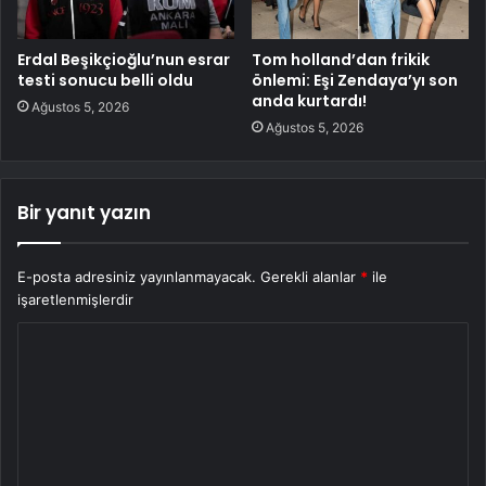
Erdal Beşikçioğlu’nun esrar
Tom holland’dan frikik
testi sonucu belli oldu
önlemi: Eşi Zendaya’yı son
anda kurtardı!
Ağustos 5, 2026
Ağustos 5, 2026
Bir yanıt yazın
E-posta adresiniz yayınlanmayacak.
Gerekli alanlar
*
ile
işaretlenmişlerdir
Y
o
r
u
m