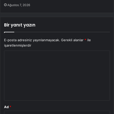
Ağustos 7, 2026
Bir yanıt yazın
E-posta adresiniz yayınlanmayacak.
Gerekli alanlar
*
ile
işaretlenmişlerdir
Y
o
r
u
m
*
Ad
*