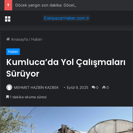
Göcek yangın son dakika: Göcek yangın olayı nedir? Göcek’te yangın mı çıktı, son durum nedir?
Menü
Anasayfa
/
Haber
Haber
Kumluca’da Yol Çalışmaları
Sürüyor
MEHMET HAZBİN KAZBEK
Eylül 9, 2025
0
0
1 dakika okuma süresi