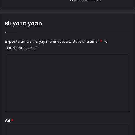
Bir yanıt yazın
E-posta adresiniz yayınlanmayacak.
Gerekli alanlar
*
ile
işaretlenmişlerdir
Y
o
r
u
m
*
Ad
*