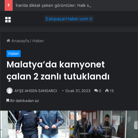
İran’da dikkat çeken görüntüler: Halk sahilde silahlarla devriye atıyor
Menü
Anasayfa
/
Haber
Haber
Malatya’da kamyonet
çalan 2 zanlı tutuklandı
AYŞE AHSEN SANSARCI
Ocak 31, 2023
0
15
Bir dakikadan az