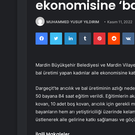
ekonomisine ‘bal
MUHAMMED YUSUF YILDIRIM
Kasım 11, 2022
Facebook
Twitter
LinkedIn
Tumblr
Pinterest
Reddit
Mardin Büyükşehir Belediyesi ve Mardin Vilaye
bal üretimi yapan kadınlar aile ekonomisine katk
Dargeçit’te arıcılık ve bal üretiminin azlığı n
50 bayana 84 saat eğitim verildi. Eğitimlerin a
kovan, 10 adet boş kovan, arıcılık için gerekli m
bayanların hem arı yetiştiriciliği üzerinde kelam
üstlenerek aile gelirine katkı sağlaması ve gö
İlgili Makaleler