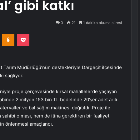
’ gibi katkı
0
21
1 dakika okuma süresi
VKontakte
Odnoklassniki
Pocket
t Tarım Müdürlüğü’nün destekleriyle Dargeçit ilçesinde
ı sağlıyor.
edeniyle proje çerçevesinde kırsal mahallelerde yaşayan
kabinde 2 milyon 153 bin TL bedelinde 20’şer adet arılı
ateryaller ve bal sağım makinesi dağıtıldı. Proje ile
 sahibi olması, hem de itina gerektiren bir faaliyeti
çün önlenmesi amaçlandı.