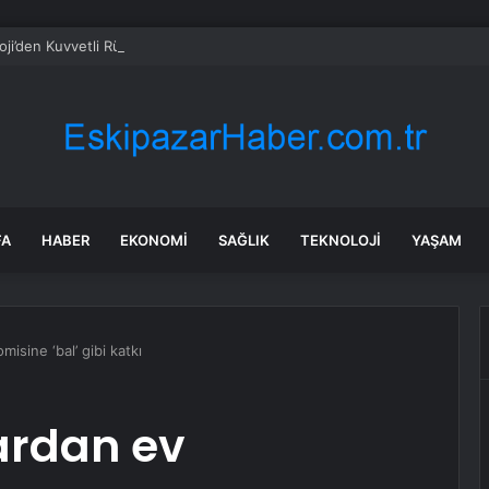
ji’den Kuvvetli Rüzgar ve Sağanak Uyarısı
FA
HABER
EKONOMI
SAĞLIK
TEKNOLOJI
YAŞAM
isine ‘bal’ gibi katkı
ardan ev