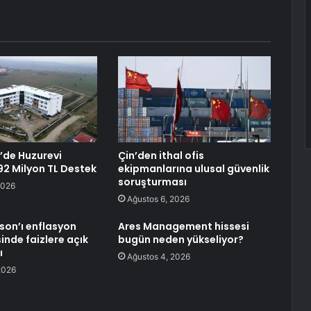
’de Huzurevi
Çin’den ithal ofis
192 Milyon TL Destek
ekipmanlarına ulusal güvenlik
soruşturması
2026
Ağustos 6, 2026
lson’ı enflasyon
Ares Management hissesi
nde faizlere açık
bugün neden yükseliyor?
ı
Ağustos 4, 2026
2026