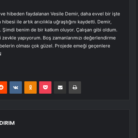
n ve hibeden faydalanan Vesile Demir, daha evvel bir işte
besi ile artık arıcılıkla uğraştığını kaydetti. Demir,
 Şimdi benim de bir katkım oluyor. Çalışan gibi oldum.
şi zevkle yapıyorum. Boş zamanlarımızı değerlendirme
ibelerin olması çok güzel. Projede emeği geçenlere
N
erest
Reddit
VKontakte
Odnoklassniki
Pocket
E-Posta ile paylaş
Yazdır
DIRIM