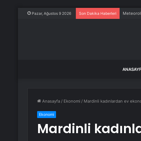
Meteorolo
Pazar, Ağustos 9 2026
Son Dakika Haberleri
ANASAY
Anasayfa
/
Ekonomi
/
Mardinli kadınlardan ev ekonom
Ekonomi
Mardinli kadınl