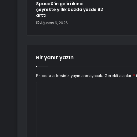
SpaceX’in geliri ikinci
çeyrekte yıllık bazda yüzde 92
arttı
Ağustos 6, 2026
Bir yanıt yazın
E-posta adresiniz yayınlanmayacak.
Gerekli alanlar
*
i
Y
o
r
u
m
*