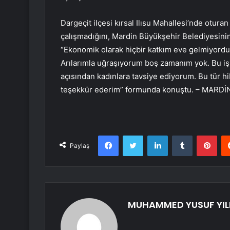
Dargeçit ilçesi kırsal Ilısu Mahallesi’nde otura
çalışmadığını, Mardin Büyükşehir Belediyesinin hi
“Ekonomik olarak hiçbir katkım eve gelmiyordu.
Arılarımla uğraşıyorum boş zamanım yok. Bu i
açısından kadınlara tavsiye ediyorum. Bu tür h
teşekkür ederim” formunda konuştu. – MARDİ
Facebook
Twitter
LinkedIn
Tumblr
Pint
Paylaş
MUHAMMED YUSUF YIL