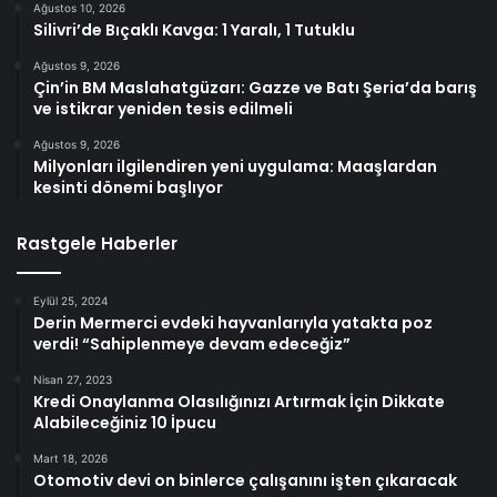
Ağustos 10, 2026
Silivri’de Bıçaklı Kavga: 1 Yaralı, 1 Tutuklu
Ağustos 9, 2026
Çin’in BM Maslahatgüzarı: Gazze ve Batı Şeria’da barış
ve istikrar yeniden tesis edilmeli
Ağustos 9, 2026
Milyonları ilgilendiren yeni uygulama: Maaşlardan
kesinti dönemi başlıyor
Rastgele Haberler
Eylül 25, 2024
Derin Mermerci evdeki hayvanlarıyla yatakta poz
verdi! “Sahiplenmeye devam edeceğiz”
Nisan 27, 2023
Kredi Onaylanma Olasılığınızı Artırmak İçin Dikkate
Alabileceğiniz 10 İpucu
Mart 18, 2026
Otomotiv devi on binlerce çalışanını işten çıkaracak