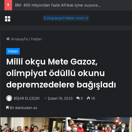
BM: 400 milyondan fazla Afrikalı içme suyuna erişemiyor
Menü
Anasayfa
/
Haber
Haber
Milli okçu Mete Gazoz,
olimpiyat ödüllü okunu
depremzedelere bağışladı
BİŞAR ELÇİÇEK
Şubat 16, 2023
0
16
Bir dakikadan az