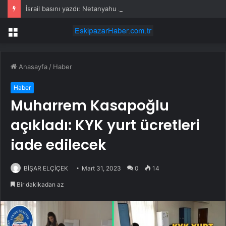
İsrail basını yazdı: Netanyahu ABD ziyareti için ülkeden gizlice ayrıldı
Menü
Anasayfa
/
Haber
Haber
Muharrem Kasapoğlu
açıkladı: KYK yurt ücretleri
iade edilecek
BİŞAR ELÇİÇEK
Mart 31, 2023
0
14
Bir dakikadan az