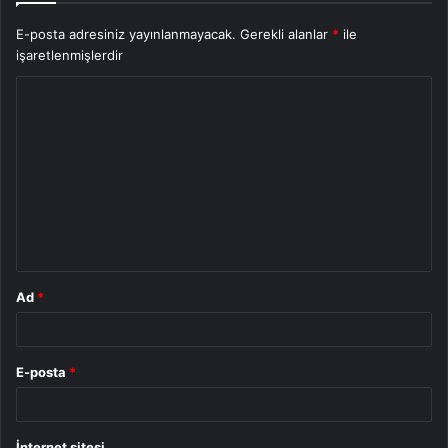
E-posta adresiniz yayınlanmayacak.
Gerekli alanlar
*
ile
işaretlenmişlerdir
Y
o
r
u
m
*
Ad
*
E-posta
*
İnternet sitesi