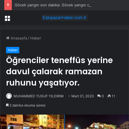
Göcek yangın son dakika: Göcek yangın olayı nedir? Göcek’te yangın mı çıktı, son durum nedir?
Menü
Anasayfa
/
Haber
Haber
Öğrenciler teneffüs yerine
davul çalarak ramazan
ruhunu yaşatıyor.
MUHAMMED YUSUF YILDIRIM
Mart 31, 2023
0
11
2 dakika okuma süresi