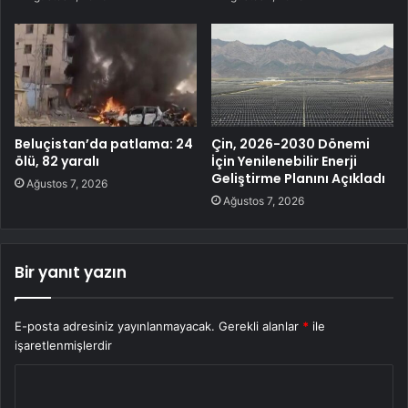
Beluçistan’da patlama: 24
Çin, 2026-2030 Dönemi
ölü, 82 yaralı
İçin Yenilenebilir Enerji
Geliştirme Planını Açıkladı
Ağustos 7, 2026
Ağustos 7, 2026
Bir yanıt yazın
E-posta adresiniz yayınlanmayacak.
Gerekli alanlar
*
ile
işaretlenmişlerdir
Y
o