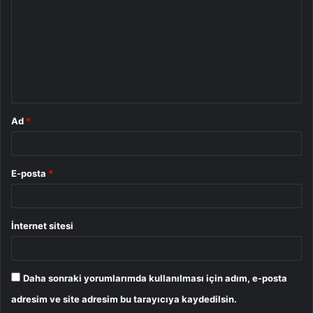
r
u
m
*
Ad
*
E-posta
*
İnternet sitesi
Daha sonraki yorumlarımda kullanılması için adım, e-posta
adresim ve site adresim bu tarayıcıya kaydedilsin.