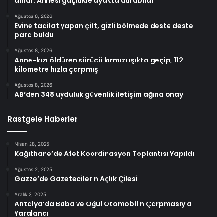
anlar: Annesi güçlükle ayakta durabildi
Ağustos 8, 2026
Evine tadilat yapan çift, gizli bölmede deste deste
para buldu
Ağustos 8, 2026
Anne-kızı öldüren sürücü kırmızı ışıkta geçip, 112
kilometre hızla çarpmış
Ağustos 8, 2026
AB’den 348 uyduluk güvenlik iletişim ağına onay
Rastgele Haberler
Nisan 28, 2025
Kağıthane’de Afet Koordinasyon Toplantısı Yapıldı
Ağustos 2, 2025
Gazze’de Gazetecilerin Açlık Çilesi
Aralık 3, 2025
Antalya’da Baba ve Oğul Otomobilin Çarpmasıyla
Yaralandı