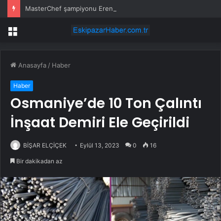
MasterChef şampiyonu Eren’in cenazesinde duygusal anlar: Annesi güçlükle ayakta durabildi
Menü
Anasayfa
/
Haber
Haber
Osmaniye’de 10 Ton Çalıntı
İnşaat Demiri Ele Geçirildi
BİŞAR ELÇİÇEK
Eylül 13, 2023
0
16
Bir dakikadan az