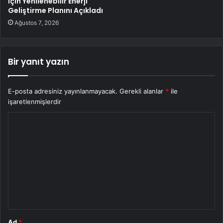
İçin Yenilenebilir Enerji
Geliştirme Planını Açıkladı
Ağustos 7, 2026
Bir yanıt yazın
E-posta adresiniz yayınlanmayacak.
Gerekli alanlar
*
ile
işaretlenmişlerdir
Y
o
r
u
m
*
Ad
*