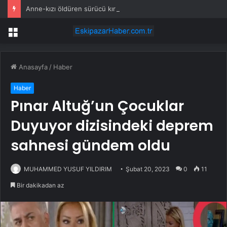
Anne-kızı öldüren sürücü kırmızı ışıkta geçip, 112 kilometre hızla çarpmış
Menü
Anasayfa
/
Haber
Haber
Pınar Altuğ’un Çocuklar
Duyuyor dizisindeki deprem
sahnesi gündem oldu
MUHAMMED YUSUF YILDIRIM
Şubat 20, 2023
0
11
Bir dakikadan az