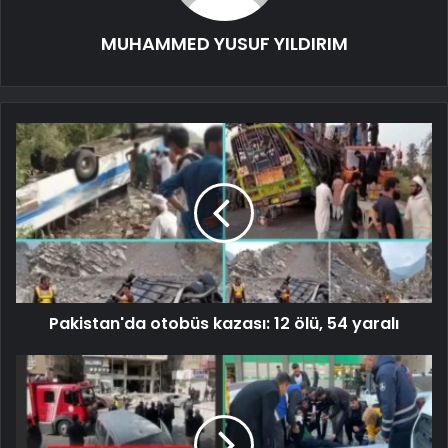
MUHAMMED YUSUF YILDIRIM
Pakistan'da otobüs kazası: 12 ölü, 54 yaralı