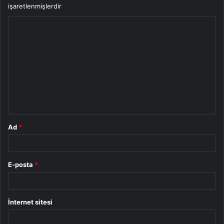
işaretlenmişlerdir
Y
o
r
u
m
*
Ad
*
E-posta
*
İnternet sitesi