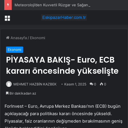
Meteoroloji’den Kuvvetli Rüzgar ve Sağanak Uyarısı
Menü
Anasayfa
/
Ekonomi
Ekonomi
PİYASAYA BAKIŞ- Euro, ECB
kararı öncesinde yükselişte
MEHMET HAZBİN KAZBEK
Kasım 1, 2025
0
0
Bir dakikadan az
ForInvest –
Euro
, Avrupa Merkez Bankası’nın (ECB) bugün
açıklayacağı para politikası kararı öncesinde yükseldi.
Piyasalar, faiz oranlarının değişmeden bırakılmasının geniş