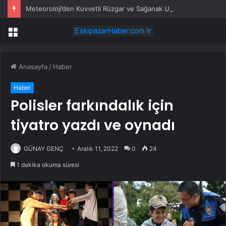
Meteoroloji’den Kuvvetli Rüzgar ve Sağanak Uyarısı
Menü
Anasayfa
/
Haber
Haber
Polisler farkındalık için
tiyatro yazdı ve oynadı
GÜNAY GENÇ
Aralık 11, 2022
0
24
1 dakika okuma süresi