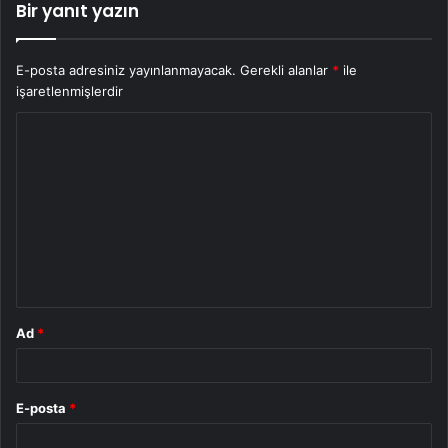
Bir yanıt yazın
E-posta adresiniz yayınlanmayacak.
Gerekli alanlar
*
ile
işaretlenmişlerdir
Y
o
r
u
m
*
Ad
*
E-posta
*