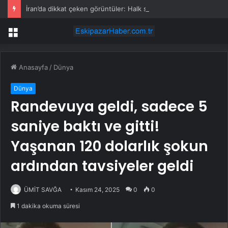
İran’da dikkat çeken görüntüler: Halk sahilde silahlarla devriye atıyor
Menü
Anasayfa
/
Dünya
Dünya
Randevuya geldi, sadece 5
saniye baktı ve gitti!
Yaşanan 120 dolarlık şokun
ardından tavsiyeler geldi
ÜMİT SAVĞA
Kasım 24, 2025
0
0
1 dakika okuma süresi