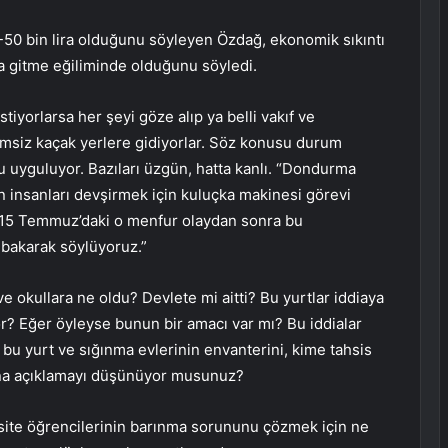
40-50 bin lira olduğunu söyleyen Özdağ, ekonomik sıkıntı
na gitme eğiliminde olduğunu söyledi.
tiyorlarsa her şeyi göze alıp ya belli vakıf ve
imsiz kaçak yerlere gidiyorlar. Söz konusu durum
nu uyguluyor. Bazıları üzgün, hatta kanlı. “Dondurma
in insanları devşirmek için kuluçka makinesi görevi
 15 Temmuz’daki o menfur olaydan sonra bu
 bakarak söylüyoruz.”
 okullara ne oldu? Devlete mi aitti? Bu yurtlar iddiaya
r? Eğer öyleyse bunun bir amacı var mı? Bu iddialar
bu yurt ve sığınma evlerinin envanterini, kime tahsis
yuna açıklamayı düşünüyor musunuz?
ite öğrencilerinin barınma sorununu çözmek için ne