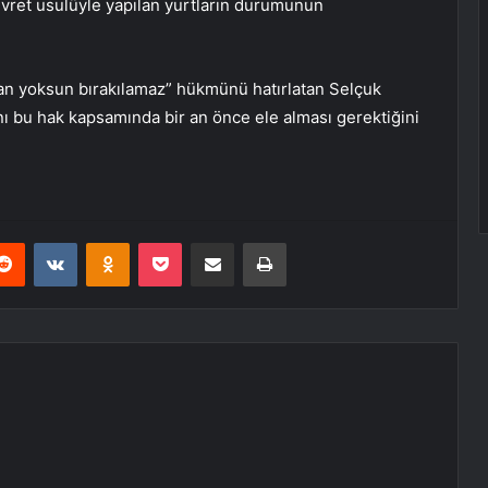
devret usulüyle yapılan yurtların durumunun
an yoksun bırakılamaz” hükmünü hatırlatan Selçuk
ı bu hak kapsamında bir an önce ele alması gerektiğini
erest
Reddit
VKontakte
Odnoklassniki
Pocket
E-Posta ile paylaş
Yazdır