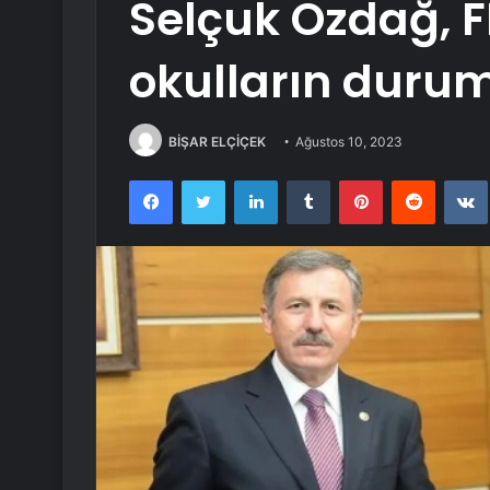
Selçuk Özdağ, F
okulların duru
BİŞAR ELÇİÇEK
Ağustos 10, 2023
Facebook
Twitter
LinkedIn
Tumblr
Pinterest
Reddit