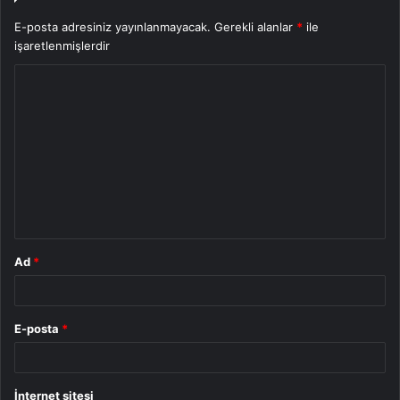
E-posta adresiniz yayınlanmayacak.
Gerekli alanlar
*
ile
işaretlenmişlerdir
Y
o
r
u
m
*
Ad
*
E-posta
*
İnternet sitesi