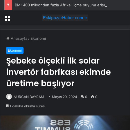
BM: 400 milyondan fazla Afrikalı içme suyuna erişemiyor
Menü
Anasayfa
/
Ekonomi
Ekonomi
Şebeke ölçekli ilk solar
invertör fabrikası ekimde
üretime başlıyor
NURCAN BAYRAM
Mayıs 29, 2024
0
0
1 dakika okuma süresi